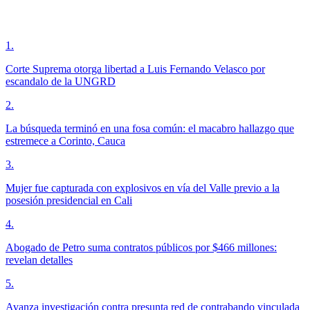
1
.
Corte Suprema otorga libertad a Luis Fernando Velasco por
escandalo de la UNGRD
2
.
La búsqueda terminó en una fosa común: el macabro hallazgo que
estremece a Corinto, Cauca
3
.
Mujer fue capturada con explosivos en vía del Valle previo a la
posesión presidencial en Cali
4
.
Abogado de Petro suma contratos públicos por $466 millones:
revelan detalles
5
.
Avanza investigación contra presunta red de contrabando vinculada