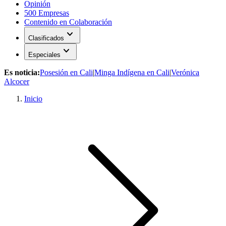
Opinión
500 Empresas
Contenido en Colaboración
expand_more
Clasificados
expand_more
Especiales
Es noticia:
Posesión en Cali
|
Minga Indígena en Cali
|
Verónica
Alcocer
Inicio