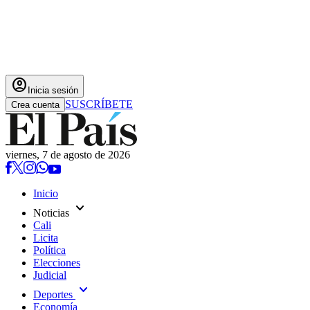
account_circle
Inicia sesión
SUSCRÍBETE
Crea cuenta
viernes, 7 de agosto de 2026
Inicio
expand_more
Noticias
Cali
Licita
Política
Elecciones
Judicial
expand_more
Deportes
Economía