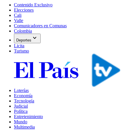
Contenido Exclusivo
Elecciones
Cali
Valle
Comunicadores en Comunas
Colombia
expand_more
Deportes
Licita
Turismo
Loterías
Economía
Tecnología
Judicial
Política
Entretenimiento
Mundo
Multimedia