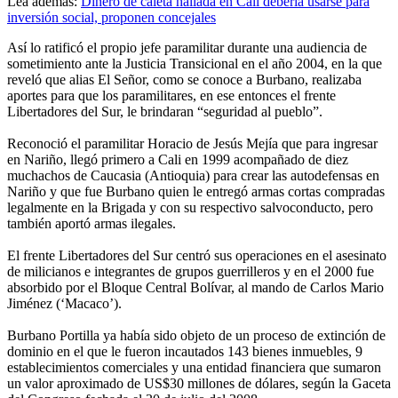
Lea además:
Dinero de caleta hallada en Cali debería usarse para
inversión social, proponen concejales
Así lo ratificó el propio jefe paramilitar durante una audiencia de
sometimiento ante la Justicia Transicional en el año 2004, en la que
reveló que alias El Señor, como se conoce a Burbano, realizaba
aportes para que los paramilitares, en ese entonces el frente
Libertadores del Sur, le brindaran “seguridad al pueblo”.
Reconoció el paramilitar Horacio de Jesús Mejía que para ingresar
en Nariño, llegó primero a Cali en 1999 acompañado de diez
muchachos de Caucasia (Antioquia) para crear las autodefensas en
Nariño y que fue Burbano quien le entregó armas cortas compradas
legalmente en la Brigada y con su respectivo salvoconducto, pero
también aportó armas ilegales.
El frente Libertadores del Sur centró sus operaciones en el asesinato
de milicianos e integrantes de grupos guerrilleros y en el 2000 fue
absorbido por el Bloque Central Bolívar, al mando de Carlos Mario
Jiménez (‘Macaco’).
Burbano Portilla ya había sido objeto de un proceso de extinción de
dominio en el que le fueron incautados 143 bienes inmuebles, 9
establecimientos comerciales y una entidad financiera que sumaron
un valor aproximado de US$30 millones de dólares, según la Gaceta