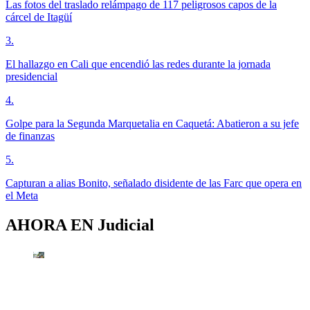
Las fotos del traslado relámpago de 117 peligrosos capos de la
cárcel de Itagüí
3
.
El hallazgo en Cali que encendió las redes durante la jornada
presidencial
4
.
Golpe para la Segunda Marquetalia en Caquetá: Abatieron a su jefe
de finanzas
5
.
Capturan a alias Bonito, señalado disidente de las Farc que opera en
el Meta
AHORA EN
Judicial