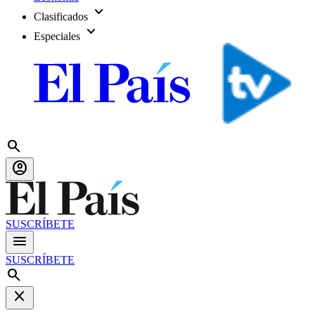
expand_more
Clasificados
expand_more
Especiales
search
account_circle
SUSCRÍBETE
menu
SUSCRÍBETE
search
close