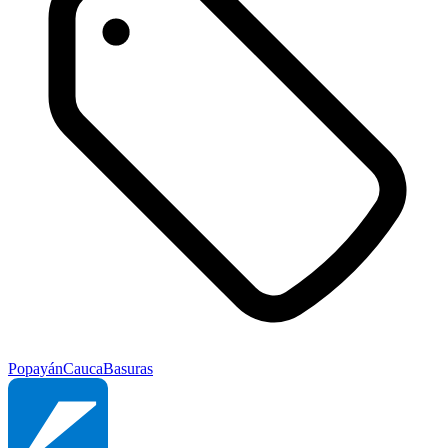
Popayán
Cauca
Basuras