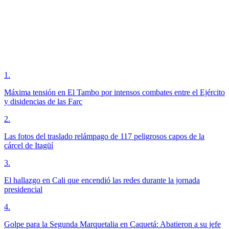
1
.
Máxima tensión en El Tambo por intensos combates entre el Ejército
y disidencias de las Farc
2
.
Las fotos del traslado relámpago de 117 peligrosos capos de la
cárcel de Itagüí
3
.
El hallazgo en Cali que encendió las redes durante la jornada
presidencial
4
.
Golpe para la Segunda Marquetalia en Caquetá: Abatieron a su jefe