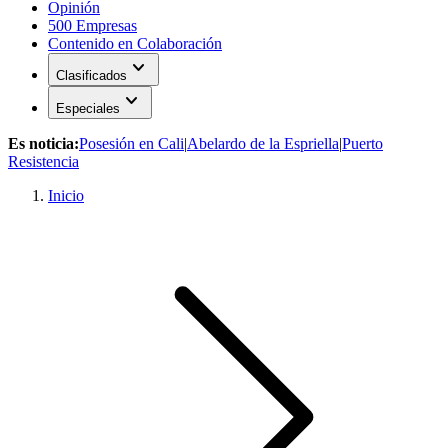
Opinión
500 Empresas
Contenido en Colaboración
expand_more
Clasificados
expand_more
Especiales
Es noticia:
Posesión en Cali
|
Abelardo de la Espriella
|
Puerto
Resistencia
Inicio