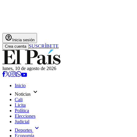
account_circle
Inicia sesión
SUSCRÍBETE
Crea cuenta
lunes, 10 de agosto de 2026
Inicio
expand_more
Noticias
Cali
Licita
Política
Elecciones
Judicial
expand_more
Deportes
Economía