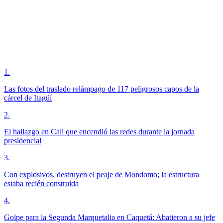
1
.
Las fotos del traslado relámpago de 117 peligrosos capos de la
cárcel de Itagüí
2
.
El hallazgo en Cali que encendió las redes durante la jornada
presidencial
3
.
Con explosivos, destruyen el peaje de Mondomo; la estructura
estaba recién construida
4
.
Golpe para la Segunda Marquetalia en Caquetá: Abatieron a su jefe