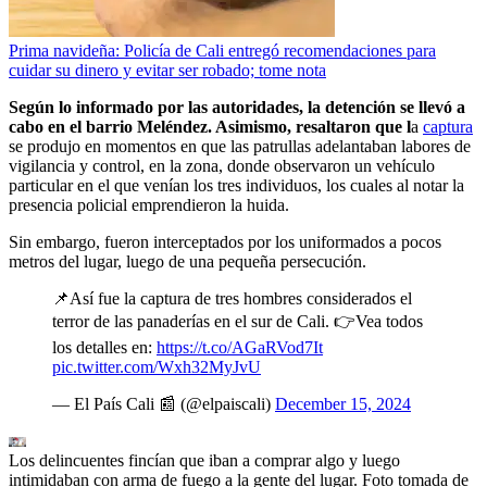
Prima navideña: Policía de Cali entregó recomendaciones para
cuidar su dinero y evitar ser robado; tome nota
Según lo informado por las autoridades, la detención se llevó a
cabo en el barrio Meléndez. Asimismo, resaltaron que l
a
captura
se produjo en momentos en que las patrullas adelantaban labores de
vigilancia y control, en la zona, donde observaron un vehículo
particular en el que venían los tres individuos, los cuales al notar la
presencia policial emprendieron la huida.
Sin embargo, fueron interceptados por los uniformados a pocos
metros del lugar, luego de una pequeña persecución.
📌Así fue la captura de tres hombres considerados el
terror de las panaderías en el sur de Cali. 👉Vea todos
los detalles en:
https://t.co/AGaRVod7It
pic.twitter.com/Wxh32MyJvU
— El País Cali 📰 (@elpaiscali)
December 15, 2024
Los delincuentes fincían que iban a comprar algo y luego
intimidaban con arma de fuego a la gente del lugar. Foto tomada de