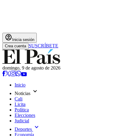
account_circle
Inicia sesión
SUSCRÍBETE
Crea cuenta
domingo, 9 de agosto de 2026
Inicio
expand_more
Noticias
Cali
Licita
Política
Elecciones
Judicial
expand_more
Deportes
Economía