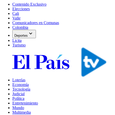
Contenido Exclusivo
Elecciones
Cali
Valle
Comunicadores en Comunas
Colombia
expand_more
Deportes
Licita
Turismo
Loterías
Economía
Tecnología
Judicial
Política
Entretenimiento
Mundo
Multimedia