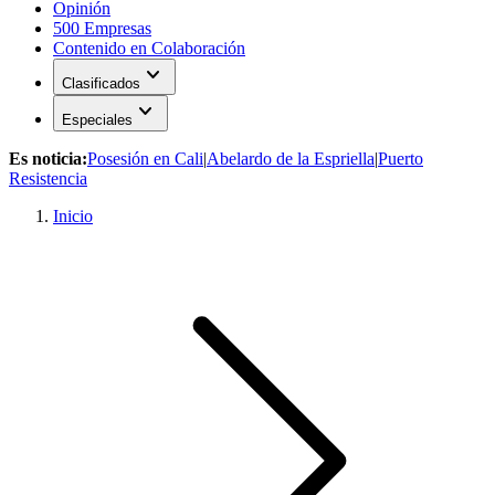
Opinión
500 Empresas
Contenido en Colaboración
expand_more
Clasificados
expand_more
Especiales
Es noticia:
Posesión en Cali
|
Abelardo de la Espriella
|
Puerto
Resistencia
Inicio