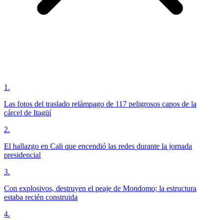
1
.
Las fotos del traslado relámpago de 117 peligrosos capos de la
cárcel de Itagüí
2
.
El hallazgo en Cali que encendió las redes durante la jornada
presidencial
3
.
Con explosivos, destruyen el peaje de Mondomo; la estructura
estaba recién construida
4
.