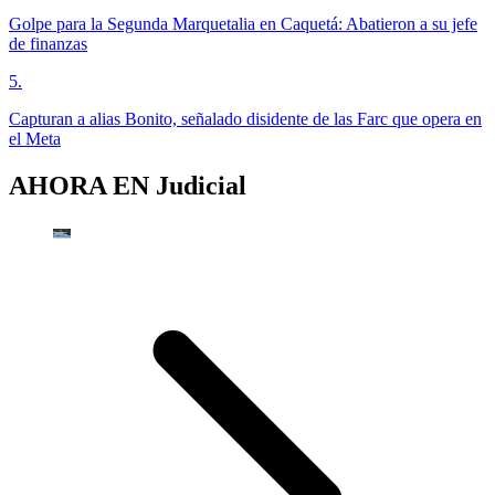
Golpe para la Segunda Marquetalia en Caquetá: Abatieron a su jefe
de finanzas
5
.
Capturan a alias Bonito, señalado disidente de las Farc que opera en
el Meta
AHORA EN
Judicial