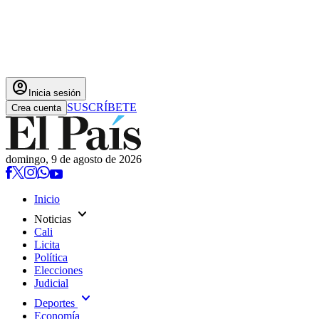
account_circle
Inicia sesión
SUSCRÍBETE
Crea cuenta
domingo, 9 de agosto de 2026
Inicio
expand_more
Noticias
Cali
Licita
Política
Elecciones
Judicial
expand_more
Deportes
Economía