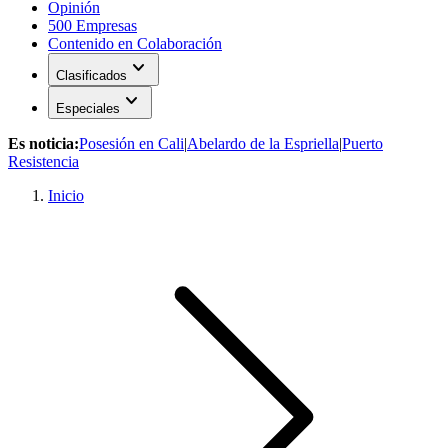
Opinión
500 Empresas
Contenido en Colaboración
expand_more
Clasificados
expand_more
Especiales
Es noticia:
Posesión en Cali
|
Abelardo de la Espriella
|
Puerto
Resistencia
Inicio