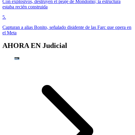
Con explosivos, destruyen el peaje de Mondomo; la estructura
estaba recién construida
5
.
Capturan a alias Bonito, señalado disidente de las Farc que opera en
el Meta
AHORA EN
Judicial