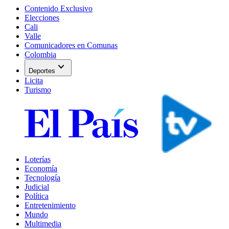
Contenido Exclusivo
Elecciones
Cali
Valle
Comunicadores en Comunas
Colombia
expand_more
Deportes
Licita
Turismo
Loterías
Economía
Tecnología
Judicial
Política
Entretenimiento
Mundo
Multimedia