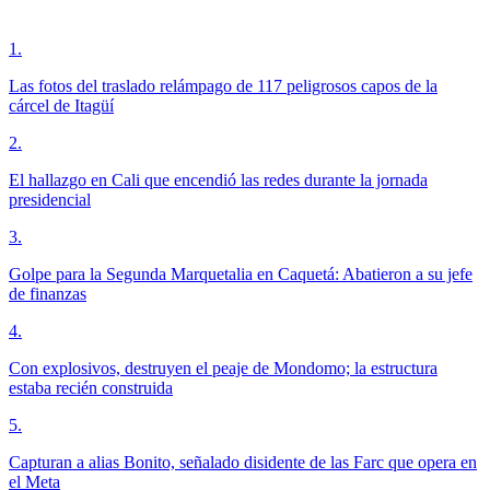
1
.
Las fotos del traslado relámpago de 117 peligrosos capos de la
cárcel de Itagüí
2
.
El hallazgo en Cali que encendió las redes durante la jornada
presidencial
3
.
Golpe para la Segunda Marquetalia en Caquetá: Abatieron a su jefe
de finanzas
4
.
Con explosivos, destruyen el peaje de Mondomo; la estructura
estaba recién construida
5
.
Capturan a alias Bonito, señalado disidente de las Farc que opera en
el Meta