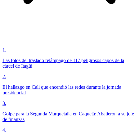
1
.
Las fotos del traslado relámpago de 117 peligrosos capos de la
cárcel de Itagüí
2
.
El hallazgo en Cali que encendió las redes durante la jornada
presidencial
3
.
Golpe para la Segunda Marquetalia en Caquetá: Abatieron a su jefe
de finanzas
4
.