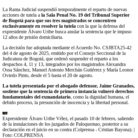
La Rama Judicial suspendió temporalmente el reparto de nuevas
acciones de tutela a
la Sala Penal No. 19 del Tribunal Superior
de Bogotá para que sus tres magistrados se concentren
exclusivamente en resolver la tutela
con la que la defensa del
expresidente Álvaro Uribe busca anular la sentencia que le impuso
12 años de prisión domiciliaria.
La decisión fue adoptada mediante el Acuerdo No. CSJBTA25-42
del 4 de agosto de 2025, emitido por el Consejo Seccional de la
Judicatura de Bogotá, que ordenó suspender el reparto a los
despachos 4, 11 y 13, integrados por los magistrados Alexandra
Ossa Sánchez, Manuel Antonio Merchán Gutiérrez y María Leonor
Oviedo Pinto, desde el 5 hasta el 20 de agosto.
La tutela presentada por el abogado defensor, Jaime Granados,
sostiene que la sentencia de primera instancia vulneró derechos
fundamentales del exmandatario
, como la dignidad humana, el
debido proceso, la presunción de inocencia y la libertad personal.
Expresidente Álvaro Uribe Vélez, el pasado 10 de febrero, saliendo
de la instalaciones de los juzgados de Paloquemao, posterior a su
declaración en el juicio en su contra (Colprensa - Cristian Bayona).
|
Foto:
COLPRENSA