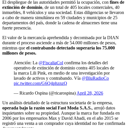
El despliegue de las autoridades permitió la ocupación, con
fines de
extinción de dominio
, de un total de 405 locales comerciales, 40
inmuebles, 8 vehículos y una sociedad. Estas diligencias se llevaron
a cabo de manera simultánea en 59 ciudades y municipios de 25
departamentos del país, donde la cadena de almacenes tiene una
fuerte presencia.
El valor de la mercancía aprehendida y decomisada por la DIAN
durante el proceso asciende a más de 54.000 millones de pesos,
mientras que
el contrabando detectado superaría los 75.000
millones de pesos.
Atención: La
@FiscaliaCol
confirma los detalles del
operativo de extinción de dominio contra 405 locales de
la marca Lili Pink, en medio de una investigación por
lavado de activos y contrabando. Vía
@BluRadioCo
pic.twitter.com/G6Q4phznzQ
— Ricardo Ospina (@ricarospina)
April 28, 2026
Un análisis detallado de la estructura societaria de la empresa,
operada bajo la razón social Fast Moda S.A.S.
, arrojó datos
inquietantes sobre su propiedad. Aunque la marca fue fundada en
2006 por los empresarios Max y David Abadi, en el año 2015 se
registró una venta a un comprador cuya identidad no fue confirmada