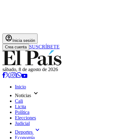
account_circle
Inicia sesión
SUSCRÍBETE
Crea cuenta
sábado, 8 de agosto de 2026
Inicio
expand_more
Noticias
Cali
Licita
Política
Elecciones
Judicial
expand_more
Deportes
Economía