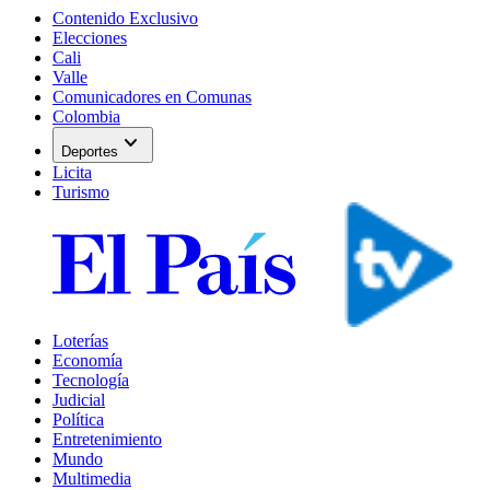
Contenido Exclusivo
Elecciones
Cali
Valle
Comunicadores en Comunas
Colombia
expand_more
Deportes
Licita
Turismo
Loterías
Economía
Tecnología
Judicial
Política
Entretenimiento
Mundo
Multimedia