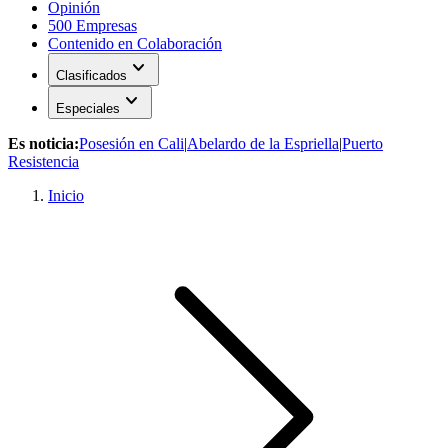
Opinión
500 Empresas
Contenido en Colaboración
expand_more
Clasificados
expand_more
Especiales
Es noticia:
Posesión en Cali
|
Abelardo de la Espriella
|
Puerto
Resistencia
Inicio