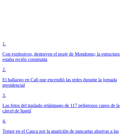
1
.
Con explosivos, destruyen el peaje de Mondomo; la estructura
estaba recién construida
2
.
El hallazgo en Cali que encendió las redes durante la jornada
presidencial
3
.
Las fotos del traslado relámpago de 117 peligrosos capos de la
cárcel de Itagüí
4
.
Temor en el Cauca por la aparición de pancartas alusivas a las