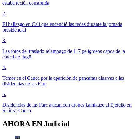
estaba recién construida
2
.
El hallazgo en Cali que encendió las redes durante la jornada
presidencial
3
.
Las fotos del traslado relámpago de 117 peligrosos capos de la
cárcel de Itagüí
4
.
Temor en el Cauca por la aparición de pancartas alusivas a las
disidencias de las Farc
5
.
Disidencias de las Farc atacan con drones kamikaze al Ejército en
Suárez, Cauca
AHORA EN
Judicial