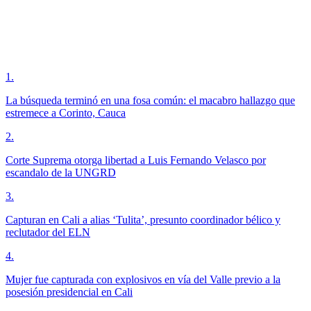
1
.
La búsqueda terminó en una fosa común: el macabro hallazgo que
estremece a Corinto, Cauca
2
.
Corte Suprema otorga libertad a Luis Fernando Velasco por
escandalo de la UNGRD
3
.
Capturan en Cali a alias ‘Tulita’, presunto coordinador bélico y
reclutador del ELN
4
.
Mujer fue capturada con explosivos en vía del Valle previo a la
posesión presidencial en Cali