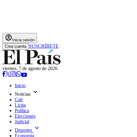
account_circle
Inicia sesión
SUSCRÍBETE
Crea cuenta
viernes, 7 de agosto de 2026
Inicio
expand_more
Noticias
Cali
Licita
Política
Elecciones
Judicial
expand_more
Deportes
Economía