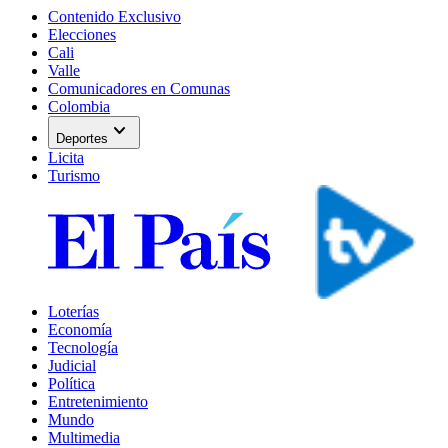
Contenido Exclusivo
Elecciones
Cali
Valle
Comunicadores en Comunas
Colombia
expand_more
Deportes
Licita
Turismo
Loterías
Economía
Tecnología
Judicial
Política
Entretenimiento
Mundo
Multimedia