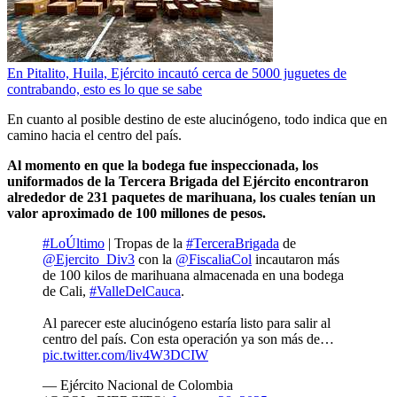
En Pitalito, Huila, Ejército incautó cerca de 5000 juguetes de
contrabando, esto es lo que se sabe
En cuanto al posible destino de este alucinógeno, todo indica que en
camino hacia el centro del país.
Al momento en que la bodega fue inspeccionada, los
uniformados de la Tercera Brigada del Ejército encontraron
alrededor de 231 paquetes de marihuana, los cuales tenían un
valor aproximado de 100 millones de pesos.
#LoÚltimo
| Tropas de la
#TerceraBrigada
de
@Ejercito_Div3
con la
@FiscaliaCol
incautaron más
de 100 kilos de marihuana almacenada en una bodega
de Cali,
#ValleDelCauca
.
Al parecer este alucinógeno estaría listo para salir al
centro del país. Con esta operación ya son más de…
pic.twitter.com/liv4W3DCIW
— Ejército Nacional de Colombia