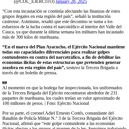
(@COL_EJERCITO)
January 28, 2025
“Con esta incautación se continúa afectando las finanzas de estos
grupos ilegales en esta región del país”, señaló la institución
castrense. Asimismo, resaltó que este decomiso se suma a los
esfuerzos de la lucha contra el narcotráfico al interior del Valle del
Cauca, ya que durante la última semana los militares han incautado
más de 300 kilos de marihuana.
“En el marco del Plan Ayacucho, el Ejército Nacional mantiene
todas sus capacidades diferenciales para realizar golpes
contundentes en contra del narcotráfico, a fin de debilitar las
economías ilícitas de estas estructuras que pretenden generar
zozobra en esta región del país”,
sostuvo la Tercera Brigada a
través de un boletín de prensa.
Al momento en que la bodega fue inspeccionada, los uniformados
de la Tercera Brigada del Ejército encontraron alrededor de 231
paquetes de marihuana, los cuales tenían un valor aproximado de
100 millones de pesos.
| Foto:
Ejército Nacional
Por su parte, el coronel Adiel Ernesto Cortés, comandante del
Batallón de Policía Militar N.° 3 de la Tercera Brigada del Ejército
Nacional, afirmó que “este golpe contundente a las economías
ilícitas afectan a los grupos al margen de la ley. Seguimos trabajando