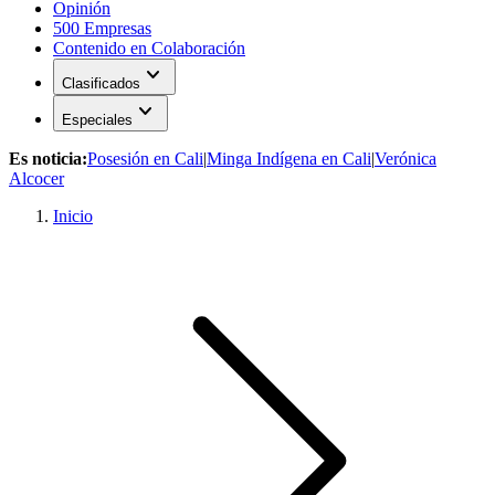
Opinión
500 Empresas
Contenido en Colaboración
expand_more
Clasificados
expand_more
Especiales
Es noticia:
Posesión en Cali
|
Minga Indígena en Cali
|
Verónica
Alcocer
Inicio