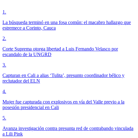
1
.
La búsqueda terminó en una fosa común: el macabro hallazgo que
estremece a Corinto, Cauca
2
.
Corte Suprema otorga libertad a Luis Fernando Velasco por
escandalo de la UNGRD
3
.
Capturan en Cali a alias ‘Tulita’, presunto coordinador bélico y
reclutador del ELN
4
.
Mujer fue capturada con explosivos en vía del Valle previo a la
posesión presidencial en Cali
5
.
Avanza investigación contra presunta red de contrabando vinculada
a Lili Pink