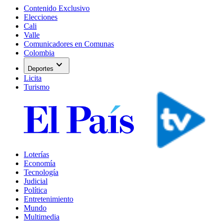
Contenido Exclusivo
Elecciones
Cali
Valle
Comunicadores en Comunas
Colombia
expand_more
Deportes
Licita
Turismo
Loterías
Economía
Tecnología
Judicial
Política
Entretenimiento
Mundo
Multimedia