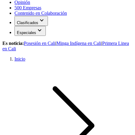
Opinión
500 Empresas
Contenido en Colaboración
expand_more
Clasificados
expand_more
Especiales
Es noticia:
Posesión en Cali
|
Minga Indígena en Cali
|
Primera Linea
en Cali
Inicio