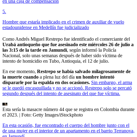
en una caja de compensación
5
.
Hombre que estaría implicado en el crimen de auxiliar de vuelo
estadounidense en Medellín fue judicializado
Como Andrés Miguel Restrepo fue identificado el comerciante del
Urabá antioqueño que
fue asesinado este miércoles 26 de julio a
las 3:15 de la tarde en Jamundí
, según informó la Policía
Nacional, solo unas semanas después de haber sido víctima de
intento de homicidio en Tubo, Antioquia, el 12 de julio.
En ese momento,
Restrepo se había salvado milagrosamente de
la muerte cuando
a plena luz del día
un hombre intentó
dispararle por la espalda en dos ocasiones.
Sin embargo, el arma
se le quedó encasquillada y no se accionó. Restrepo solo se percató
segundo después del intento de asesinato del que fue víctima.
Esta sería la masacre número 44 que se registra en Colombia durante
el 2023.
| Foto:
Getty Images/iStockphoto
En esta ocasión, fue encontrado el cuerpo del hombre junto con el
de una mujer en el interior de un apartamento en el barrio Terranova,
en Jamundí.