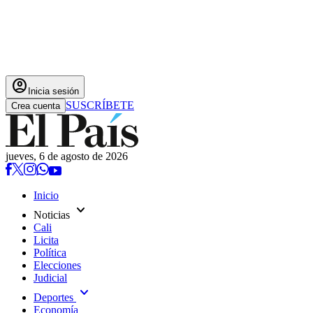
account_circle
Inicia sesión
SUSCRÍBETE
Crea cuenta
jueves, 6 de agosto de 2026
Inicio
expand_more
Noticias
Cali
Licita
Política
Elecciones
Judicial
expand_more
Deportes
Economía