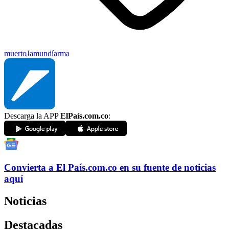
muerto
Jamundí
arma
Descarga la APP
ElPaís.com.co
:
Convierta a
El País
.com.co
en su fuente de noticias
aquí
Noticias
Destacadas