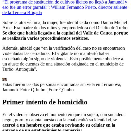
“El programa de sustitución de cultivos ilícitos no llegó a Jamundí y
eso fue un error garrafal”: William Fernando Prieto, director saliente
de la Tercera Brigada
Sobre la otra víctima, la mujer, fue identificada como Danna Michel
Arce. Era madre de dos niños y emprendedora del Distrito de Turbo.
Se dice que había llegado a la capital del Valle de Cauca porque
se realizaría varios procedimientos estéticos.
Además, añadió que “en la verificación del caso no se encontraron
violentadas las cerraduras. El vigilante no manifestó haber
escuchado algún signo de violencia. Esto posiblemente obedece a
un ajuste de cuentas de una situación originada en el municipio de
Turbo, Antioquia”.
Estas fueron las dos personas encontradas sin vida en Terranova,
Jamundí. Foto: Q´hubo
| Foto:
Q´hubo
Primer intento de homicidio
En el video se observa el momento en que un sujeto, con sudadera
negra, gorra y capota puesta con la cual ocultó su identidad,
se
acercó a un hombre que estaba revisando su celular en la
entrada de un establecimiento comercial.