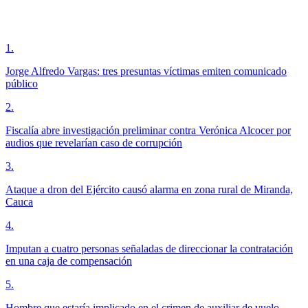
1
.
Jorge Alfredo Vargas: tres presuntas víctimas emiten comunicado
público
2
.
Fiscalía abre investigación preliminar contra Verónica Alcocer por
audios que revelarían caso de corrupción
3
.
Ataque a dron del Ejército causó alarma en zona rural de Miranda,
Cauca
4
.
Imputan a cuatro personas señaladas de direccionar la contratación
en una caja de compensación
5
.
Hombre que estaría implicado en el crimen de auxiliar de vuelo