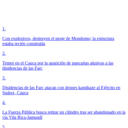
1
.
Con explosivos, destruyen el peaje de Mondomo; la estructura
estaba recién construida
2
.
Temor en el Cauca por la aparición de pancartas alusivas a las
disidencias de las Farc
3
.
Disidencias de las Farc atacan con drones kamikaze al Ejército en
Suárez, Cauca
4
.
La Fuerza Pública busca retirar un cilindro tras ser abandonado en la
vía Vila Rica-Jamundí
5
.