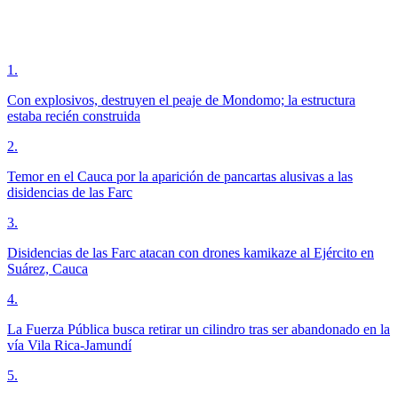
1
.
Con explosivos, destruyen el peaje de Mondomo; la estructura
estaba recién construida
2
.
Temor en el Cauca por la aparición de pancartas alusivas a las
disidencias de las Farc
3
.
Disidencias de las Farc atacan con drones kamikaze al Ejército en
Suárez, Cauca
4
.
La Fuerza Pública busca retirar un cilindro tras ser abandonado en la
vía Vila Rica-Jamundí
5
.