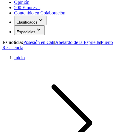
Opinión
500 Empresas
Contenido en Colaboración
expand_more
Clasificados
expand_more
Especiales
Es noticia:
Posesión en Cali
|
Abelardo de la Espriella
|
Puerto
Resistencia
Inicio