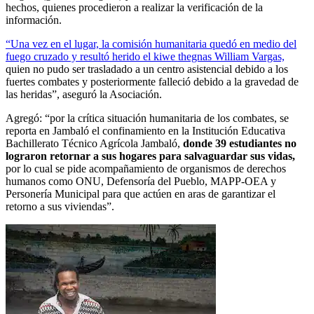
hechos, quienes procedieron a realizar la verificación de la
información.
“Una vez en el lugar, la comisión humanitaria quedó en medio del
fuego cruzado y resultó herido el kiwe thegnas William Vargas,
quien no pudo ser trasladado a un centro asistencial debido a los
fuertes combates y posteriormente falleció debido a la gravedad de
las heridas”, aseguró la Asociación.
Agregó: “por la crítica situación humanitaria de los combates, se
reporta en Jambaló el confinamiento en la Institución Educativa
Bachillerato Técnico Agrícola Jambaló,
donde 39 estudiantes no
lograron retornar a sus hogares para salvaguardar sus vidas,
por lo cual se pide acompañamiento de organismos de derechos
humanos como ONU, Defensoría del Pueblo, MAPP-OEA y
Personería Municipal para que actúen en aras de garantizar el
retorno a sus viviendas”.