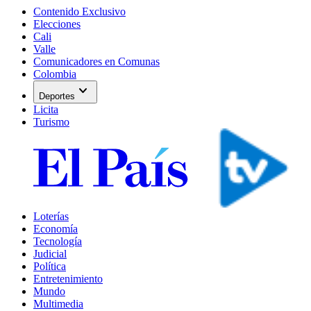
Contenido Exclusivo
Elecciones
Cali
Valle
Comunicadores en Comunas
Colombia
expand_more
Deportes
Licita
Turismo
Loterías
Economía
Tecnología
Judicial
Política
Entretenimiento
Mundo
Multimedia