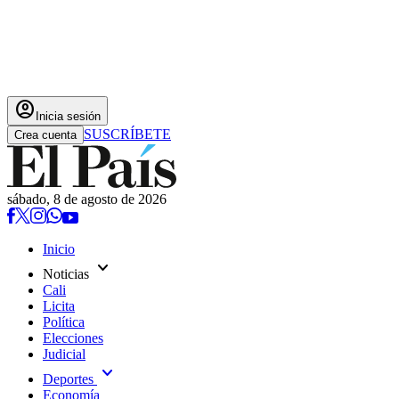
account_circle
Inicia sesión
SUSCRÍBETE
Crea cuenta
sábado, 8 de agosto de 2026
Inicio
expand_more
Noticias
Cali
Licita
Política
Elecciones
Judicial
expand_more
Deportes
Economía