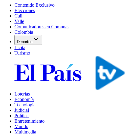
Contenido Exclusivo
Elecciones
Cali
Valle
Comunicadores en Comunas
Colombia
expand_more
Deportes
Licita
Turismo
Loterías
Economía
Tecnología
Judicial
Política
Entretenimiento
Mundo
Multimedia