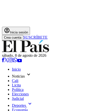
account_circle
Inicia sesión
SUSCRÍBETE
Crea cuenta
sábado, 8 de agosto de 2026
Inicio
expand_more
Noticias
Cali
Licita
Política
Elecciones
Judicial
expand_more
Deportes
Economía