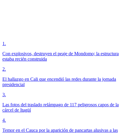
1
.
Con explosivos, destruyen el peaje de Mondomo; la estructura
estaba recién construida
2
.
El hallazgo en Cali que encendió las redes durante la jornada
presidencial
3
.
Las fotos del traslado relámpago de 117 peligrosos capos de la
cárcel de Itagüí
4
.
Temor en el Cauca por la aparición de pancartas alusivas a las