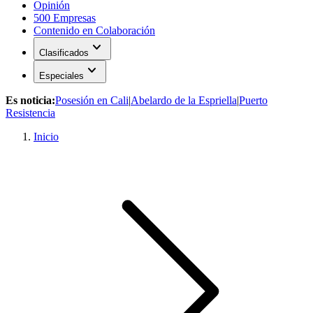
Opinión
500 Empresas
Contenido en Colaboración
expand_more
Clasificados
expand_more
Especiales
Es noticia:
Posesión en Cali
|
Abelardo de la Espriella
|
Puerto
Resistencia
Inicio