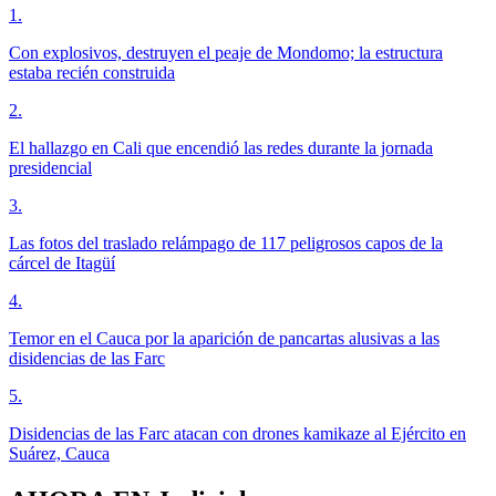
1
.
Con explosivos, destruyen el peaje de Mondomo; la estructura
estaba recién construida
2
.
El hallazgo en Cali que encendió las redes durante la jornada
presidencial
3
.
Las fotos del traslado relámpago de 117 peligrosos capos de la
cárcel de Itagüí
4
.
Temor en el Cauca por la aparición de pancartas alusivas a las
disidencias de las Farc
5
.
Disidencias de las Farc atacan con drones kamikaze al Ejército en
Suárez, Cauca