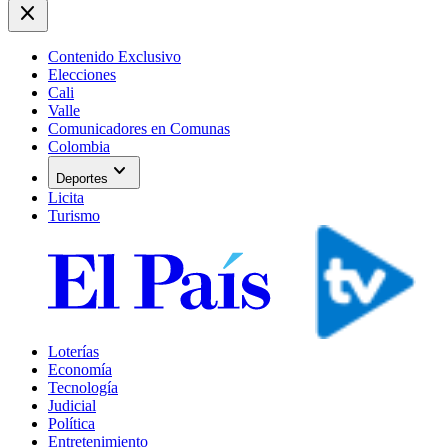
close
Contenido Exclusivo
Elecciones
Cali
Valle
Comunicadores en Comunas
Colombia
expand_more
Deportes
Licita
Turismo
Loterías
Economía
Tecnología
Judicial
Política
Entretenimiento