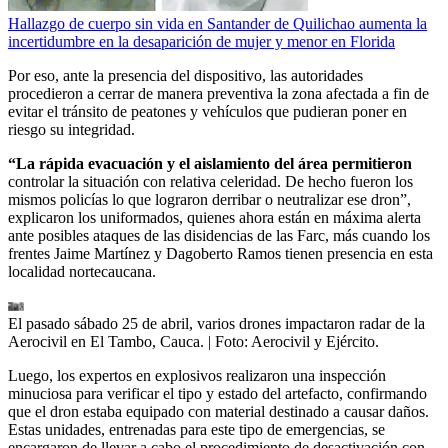
Hallazgo de cuerpo sin vida en Santander de Quilichao aumenta la
incertidumbre en la desaparición de mujer y menor en Florida
Por eso, ante la presencia del dispositivo, las autoridades
procedieron a cerrar de manera preventiva la zona afectada a fin de
evitar el tránsito de peatones y vehículos que pudieran poner en
riesgo su integridad.
“La rápida evacuación y el aislamiento del área permitieron
controlar la situación con relativa celeridad. De hecho fueron los
mismos policías lo que lograron derribar o neutralizar ese dron”,
explicaron los uniformados, quienes ahora están en máxima alerta
ante posibles ataques de las disidencias de las Farc, más cuando los
frentes Jaime Martínez y Dagoberto Ramos tienen presencia en esta
localidad nortecaucana.
El pasado sábado 25 de abril, varios drones impactaron radar de la
Aerocivil en El Tambo, Cauca.
| Foto:
Aerocivil y Ejército.
Luego, los expertos en explosivos realizaron una inspección
minuciosa para verificar el tipo y estado del artefacto, confirmando
que el dron estaba equipado con material destinado a causar daños.
Estas unidades, entrenadas para este tipo de emergencias, se
encargaron de llevar a cabo el procedimiento de desactivación con