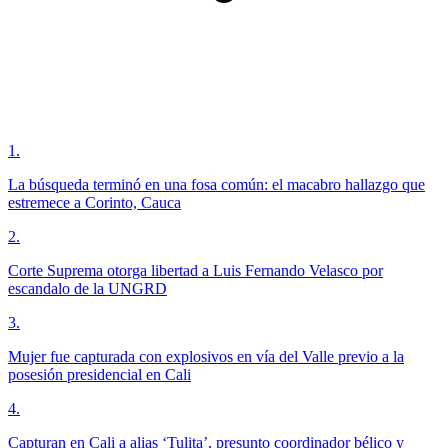
1
.
La búsqueda terminó en una fosa común: el macabro hallazgo que
estremece a Corinto, Cauca
2
.
Corte Suprema otorga libertad a Luis Fernando Velasco por
escandalo de la UNGRD
3
.
Mujer fue capturada con explosivos en vía del Valle previo a la
posesión presidencial en Cali
4
.
Capturan en Cali a alias ‘Tulita’, presunto coordinador bélico y