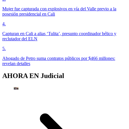
Mujer fue capturada con explosivos en vía del Valle previo a la
posesión presidencial en Cali
4
.
Capturan en Cali a alias ‘Tulita’, presunto coordinador bélico y
reclutador del ELN
5
.
Abogado de Petro suma contratos públicos por $466 millones:
revelan detalles
AHORA EN
Judicial