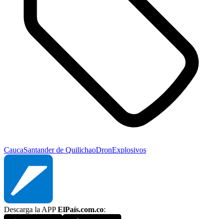
Cauca
Santander de Quilichao
Dron
Explosivos
Descarga la APP
ElPaís.com.co
: