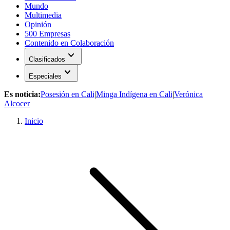
Mundo
Multimedia
Opinión
500 Empresas
Contenido en Colaboración
expand_more
Clasificados
expand_more
Especiales
Es noticia:
Posesión en Cali
|
Minga Indígena en Cali
|
Verónica
Alcocer
Inicio