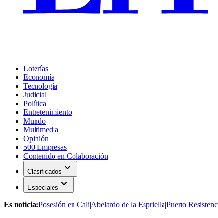
Loterías
Economía
Tecnología
Judicial
Política
Entretenimiento
Mundo
Multimedia
Opinión
500 Empresas
Contenido en Colaboración
expand_more
Clasificados
expand_more
Especiales
Es noticia:
Posesión en Cali
|
Abelardo de la Espriella
|
Puerto Resistenc