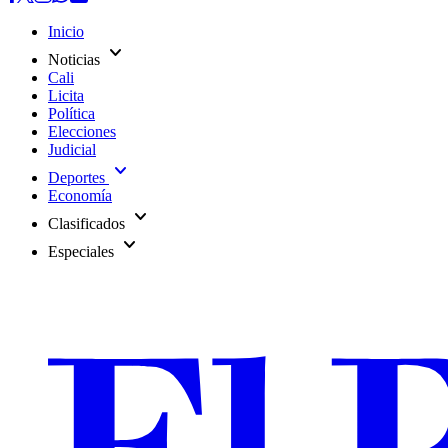
Inicio
expand_more
Noticias
Cali
Licita
Política
Elecciones
Judicial
expand_more
Deportes
Economía
expand_more
Clasificados
expand_more
Especiales