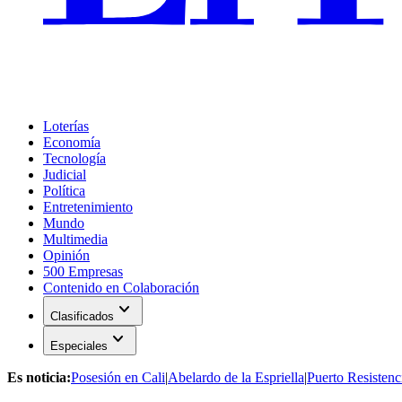
Loterías
Economía
Tecnología
Judicial
Política
Entretenimiento
Mundo
Multimedia
Opinión
500 Empresas
Contenido en Colaboración
expand_more
Clasificados
expand_more
Especiales
Es noticia:
Posesión en Cali
|
Abelardo de la Espriella
|
Puerto Resistenc