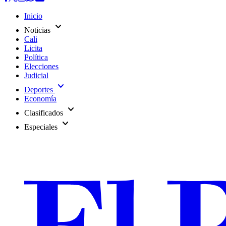
Inicio
expand_more
Noticias
Cali
Licita
Política
Elecciones
Judicial
expand_more
Deportes
Economía
expand_more
Clasificados
expand_more
Especiales