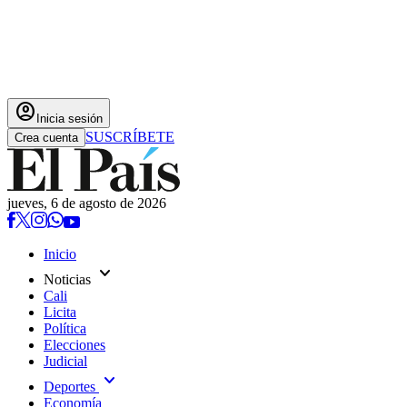
account_circle
Inicia sesión
SUSCRÍBETE
Crea cuenta
jueves, 6 de agosto de 2026
Inicio
expand_more
Noticias
Cali
Licita
Política
Elecciones
Judicial
expand_more
Deportes
Economía