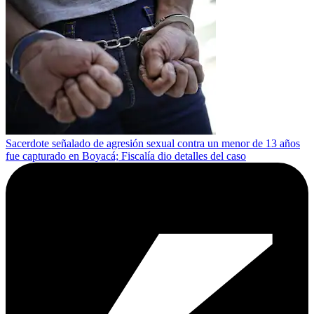
Sacerdote señalado de agresión sexual contra un menor de 13 años
fue capturado en Boyacá; Fiscalía dio detalles del caso