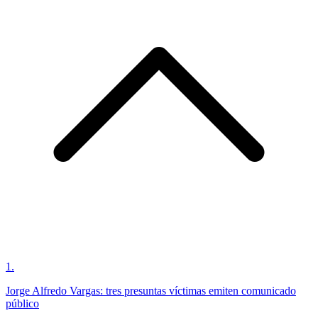
1
.
Jorge Alfredo Vargas: tres presuntas víctimas emiten comunicado
público