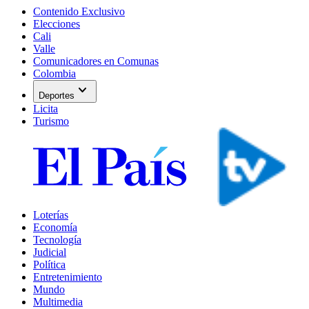
Contenido Exclusivo
Elecciones
Cali
Valle
Comunicadores en Comunas
Colombia
expand_more
Deportes
Licita
Turismo
Loterías
Economía
Tecnología
Judicial
Política
Entretenimiento
Mundo
Multimedia