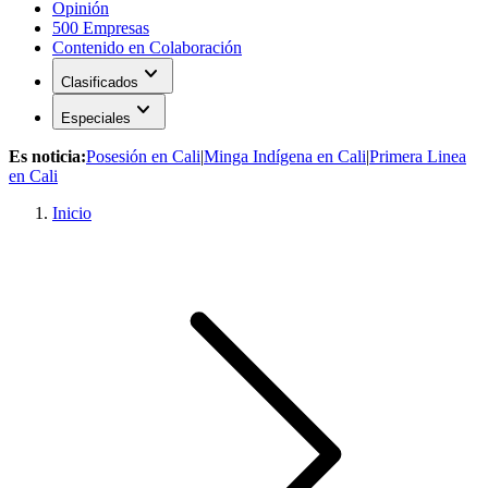
Opinión
500 Empresas
Contenido en Colaboración
expand_more
Clasificados
expand_more
Especiales
Es noticia:
Posesión en Cali
|
Minga Indígena en Cali
|
Primera Linea
en Cali
Inicio