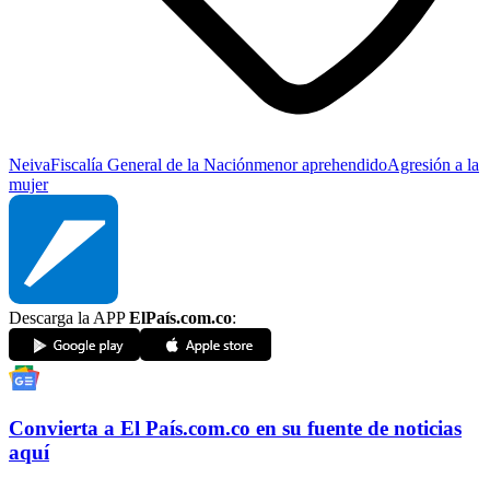
Neiva
Fiscalía General de la Nación
menor aprehendido
Agresión a la
mujer
Descarga la APP
ElPaís.com.co
:
Convierta a
El País
.com.co
en su fuente de noticias
aquí