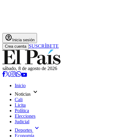
account_circle
Inicia sesión
SUSCRÍBETE
Crea cuenta
sábado, 8 de agosto de 2026
Inicio
expand_more
Noticias
Cali
Licita
Política
Elecciones
Judicial
expand_more
Deportes
Economía