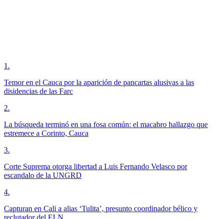
1
.
Temor en el Cauca por la aparición de pancartas alusivas a las
disidencias de las Farc
2
.
La búsqueda terminó en una fosa común: el macabro hallazgo que
estremece a Corinto, Cauca
3
.
Corte Suprema otorga libertad a Luis Fernando Velasco por
escandalo de la UNGRD
4
.
Capturan en Cali a alias ‘Tulita’, presunto coordinador bélico y
reclutador del ELN