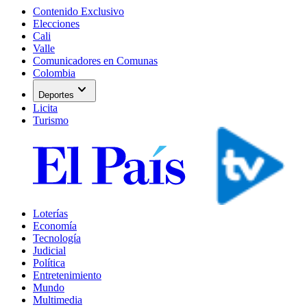
Contenido Exclusivo
Elecciones
Cali
Valle
Comunicadores en Comunas
Colombia
expand_more
Deportes
Licita
Turismo
Loterías
Economía
Tecnología
Judicial
Política
Entretenimiento
Mundo
Multimedia