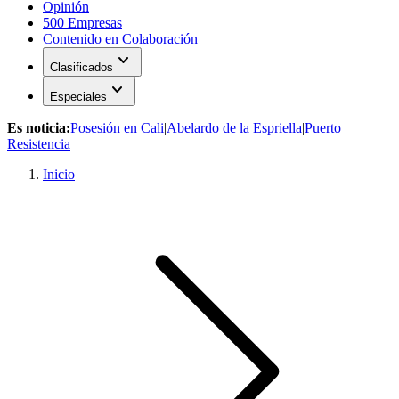
Opinión
500 Empresas
Contenido en Colaboración
expand_more
Clasificados
expand_more
Especiales
Es noticia:
Posesión en Cali
|
Abelardo de la Espriella
|
Puerto
Resistencia
Inicio