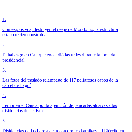
1
.
Con explosivos, destruyen el peaje de Mondomo; la estructura
estaba recién construida
2
.
El hallazgo en Cali que encendió las redes durante la jornada
presidencial
3
.
Las fotos del traslado relámpago de 117 peligrosos capos de la
cárcel de Itagüí
4
.
Temor en el Cauca por la aparición de pancartas alusivas a las
disidencias de las Farc
5
.
Disidencias de las Farc atacan con drones kamikaze al Ejército en