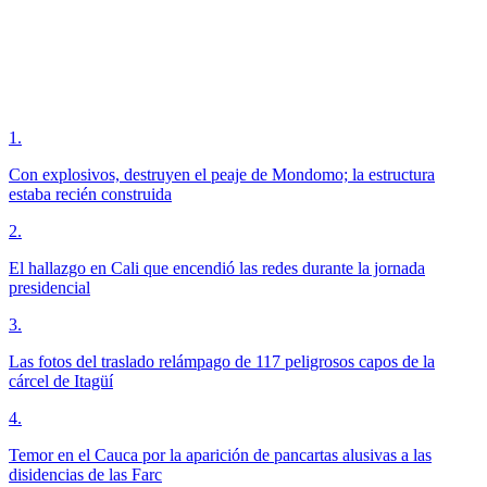
1
.
Con explosivos, destruyen el peaje de Mondomo; la estructura
estaba recién construida
2
.
El hallazgo en Cali que encendió las redes durante la jornada
presidencial
3
.
Las fotos del traslado relámpago de 117 peligrosos capos de la
cárcel de Itagüí
4
.
Temor en el Cauca por la aparición de pancartas alusivas a las
disidencias de las Farc