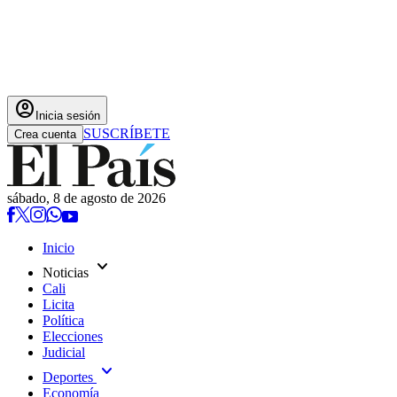
account_circle
Inicia sesión
SUSCRÍBETE
Crea cuenta
sábado, 8 de agosto de 2026
Inicio
expand_more
Noticias
Cali
Licita
Política
Elecciones
Judicial
expand_more
Deportes
Economía