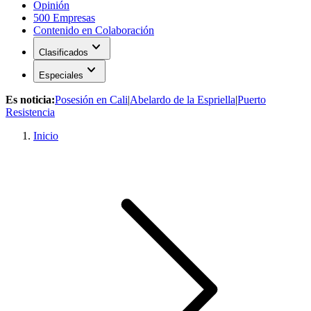
Opinión
500 Empresas
Contenido en Colaboración
expand_more
Clasificados
expand_more
Especiales
Es noticia:
Posesión en Cali
|
Abelardo de la Espriella
|
Puerto
Resistencia
Inicio