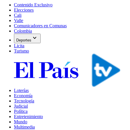
Contenido Exclusivo
Elecciones
Cali
Valle
Comunicadores en Comunas
Colombia
expand_more
Deportes
Licita
Turismo
Loterías
Economía
Tecnología
Judicial
Política
Entretenimiento
Mundo
Multimedia