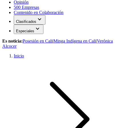
Opinión
500 Empresas
Contenido en Colaboración
expand_more
Clasificados
expand_more
Especiales
Es noticia:
Posesión en Cali
|
Minga Indígena en Cali
|
Verónica
Alcocer
Inicio