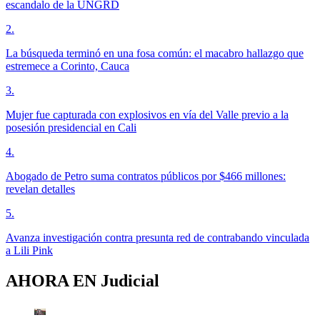
escandalo de la UNGRD
2
.
La búsqueda terminó en una fosa común: el macabro hallazgo que
estremece a Corinto, Cauca
3
.
Mujer fue capturada con explosivos en vía del Valle previo a la
posesión presidencial en Cali
4
.
Abogado de Petro suma contratos públicos por $466 millones:
revelan detalles
5
.
Avanza investigación contra presunta red de contrabando vinculada
a Lili Pink
AHORA EN
Judicial