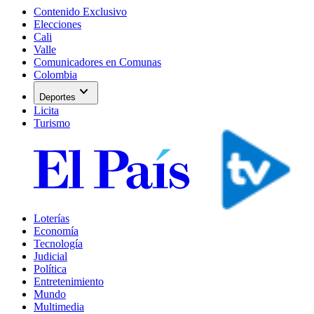
Contenido Exclusivo
Elecciones
Cali
Valle
Comunicadores en Comunas
Colombia
expand_more
Deportes
Licita
Turismo
Loterías
Economía
Tecnología
Judicial
Política
Entretenimiento
Mundo
Multimedia