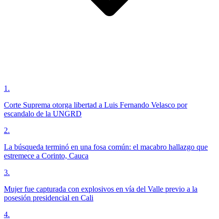
1
.
Corte Suprema otorga libertad a Luis Fernando Velasco por
escandalo de la UNGRD
2
.
La búsqueda terminó en una fosa común: el macabro hallazgo que
estremece a Corinto, Cauca
3
.
Mujer fue capturada con explosivos en vía del Valle previo a la
posesión presidencial en Cali
4
.