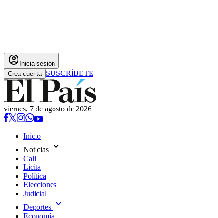
account_circle
Inicia sesión
SUSCRÍBETE
Crea cuenta
viernes, 7 de agosto de 2026
Inicio
expand_more
Noticias
Cali
Licita
Política
Elecciones
Judicial
expand_more
Deportes
Economía