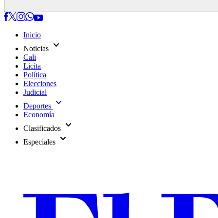
Inicio
expand_more
Noticias
Cali
Licita
Política
Elecciones
Judicial
expand_more
Deportes
Economía
expand_more
Clasificados
expand_more
Especiales