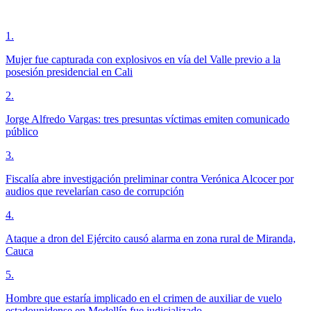
1
.
Mujer fue capturada con explosivos en vía del Valle previo a la
posesión presidencial en Cali
2
.
Jorge Alfredo Vargas: tres presuntas víctimas emiten comunicado
público
3
.
Fiscalía abre investigación preliminar contra Verónica Alcocer por
audios que revelarían caso de corrupción
4
.
Ataque a dron del Ejército causó alarma en zona rural de Miranda,
Cauca
5
.
Hombre que estaría implicado en el crimen de auxiliar de vuelo
estadounidense en Medellín fue judicializado