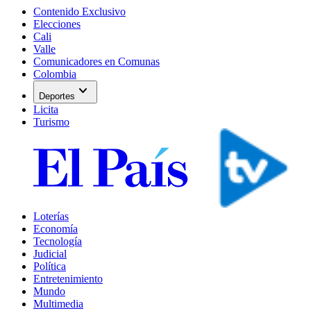
Contenido Exclusivo
Elecciones
Cali
Valle
Comunicadores en Comunas
Colombia
expand_more
Deportes
Licita
Turismo
Loterías
Economía
Tecnología
Judicial
Política
Entretenimiento
Mundo
Multimedia