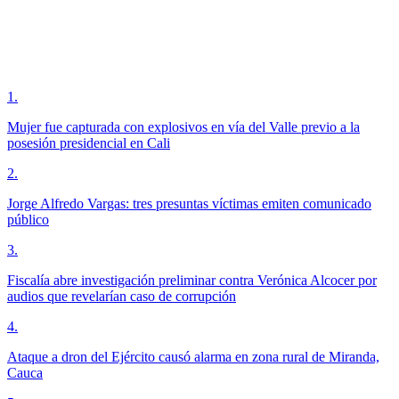
1
.
Mujer fue capturada con explosivos en vía del Valle previo a la
posesión presidencial en Cali
2
.
Jorge Alfredo Vargas: tres presuntas víctimas emiten comunicado
público
3
.
Fiscalía abre investigación preliminar contra Verónica Alcocer por
audios que revelarían caso de corrupción
4
.
Ataque a dron del Ejército causó alarma en zona rural de Miranda,
Cauca