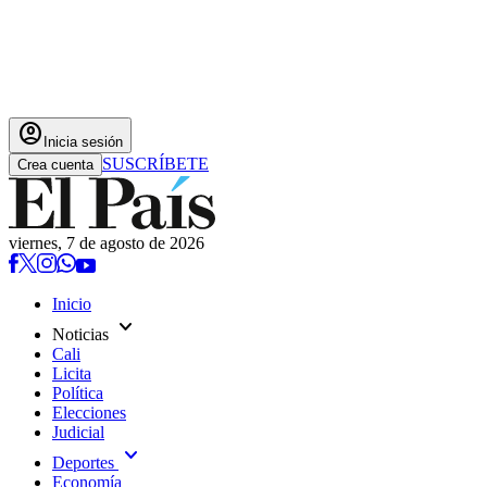
account_circle
Inicia sesión
SUSCRÍBETE
Crea cuenta
viernes, 7 de agosto de 2026
Inicio
expand_more
Noticias
Cali
Licita
Política
Elecciones
Judicial
expand_more
Deportes
Economía