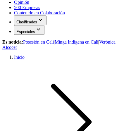
Opinión
500 Empresas
Contenido en Colaboración
expand_more
Clasificados
expand_more
Especiales
Es noticia:
Posesión en Cali
|
Minga Indígena en Cali
|
Verónica
Alcocer
Inicio