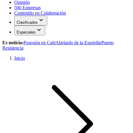
Opinión
500 Empresas
Contenido en Colaboración
expand_more
Clasificados
expand_more
Especiales
Es noticia:
Posesión en Cali
|
Abelardo de la Espriella
|
Puerto
Resistencia
Inicio