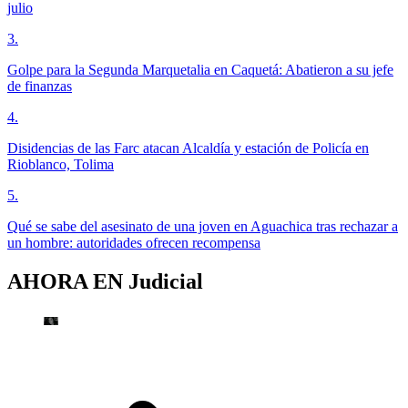
julio
3
.
Golpe para la Segunda Marquetalia en Caquetá: Abatieron a su jefe
de finanzas
4
.
Disidencias de las Farc atacan Alcaldía y estación de Policía en
Rioblanco, Tolima
5
.
Qué se sabe del asesinato de una joven en Aguachica tras rechazar a
un hombre: autoridades ofrecen recompensa
AHORA EN
Judicial