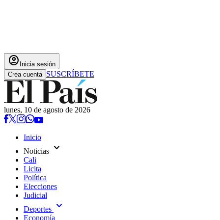
account_circle
Inicia sesión
SUSCRÍBETE
Crea cuenta
lunes, 10 de agosto de 2026
Inicio
expand_more
Noticias
Cali
Licita
Política
Elecciones
Judicial
expand_more
Deportes
Economía