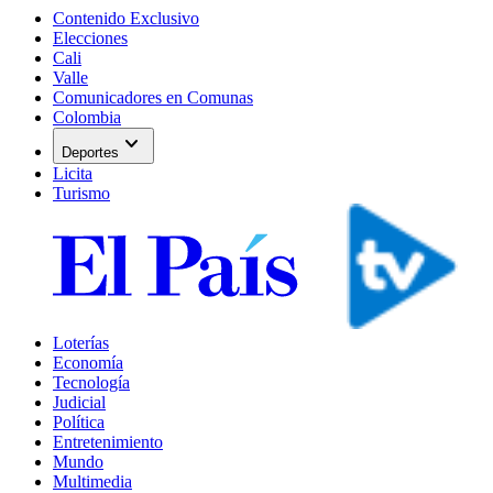
Contenido Exclusivo
Elecciones
Cali
Valle
Comunicadores en Comunas
Colombia
expand_more
Deportes
Licita
Turismo
Loterías
Economía
Tecnología
Judicial
Política
Entretenimiento
Mundo
Multimedia