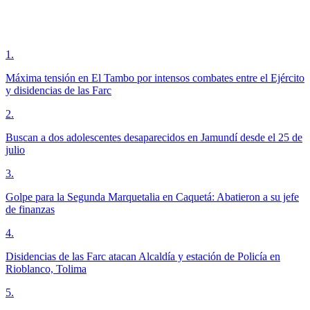
1
.
Máxima tensión en El Tambo por intensos combates entre el Ejército
y disidencias de las Farc
2
.
Buscan a dos adolescentes desaparecidos en Jamundí desde el 25 de
julio
3
.
Golpe para la Segunda Marquetalia en Caquetá: Abatieron a su jefe
de finanzas
4
.
Disidencias de las Farc atacan Alcaldía y estación de Policía en
Rioblanco, Tolima
5
.