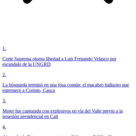
1
.
Corte Suprema otorga libertad a Luis Fernando Velasco por
escandalo de la UNGRD
2
.
La búsqueda terminó en una fosa común: el macabro hallazgo que
estremece a Corinto, Cauca
3
.
Mujer fue capturada con explosivos en vía del Valle previo a la
posesión presidencial en Cali
4
.