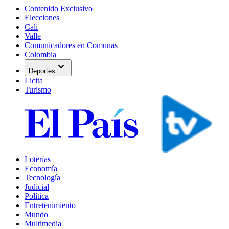
Contenido Exclusivo
Elecciones
Cali
Valle
Comunicadores en Comunas
Colombia
expand_more
Deportes
Licita
Turismo
Loterías
Economía
Tecnología
Judicial
Política
Entretenimiento
Mundo
Multimedia