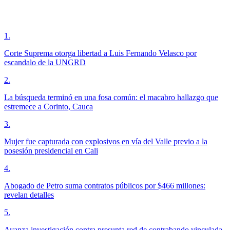
1
.
Corte Suprema otorga libertad a Luis Fernando Velasco por
escandalo de la UNGRD
2
.
La búsqueda terminó en una fosa común: el macabro hallazgo que
estremece a Corinto, Cauca
3
.
Mujer fue capturada con explosivos en vía del Valle previo a la
posesión presidencial en Cali
4
.
Abogado de Petro suma contratos públicos por $466 millones:
revelan detalles
5
.
Avanza investigación contra presunta red de contrabando vinculada