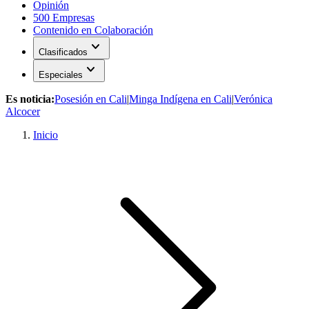
Opinión
500 Empresas
Contenido en Colaboración
expand_more
Clasificados
expand_more
Especiales
Es noticia:
Posesión en Cali
|
Minga Indígena en Cali
|
Verónica
Alcocer
Inicio