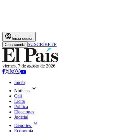
account_circle
Inicia sesión
SUSCRÍBETE
Crea cuenta
viernes, 7 de agosto de 2026
Inicio
expand_more
Noticias
Cali
Licita
Política
Elecciones
Judicial
expand_more
Deportes
Economía