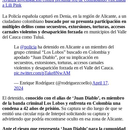
a Lili Pink
La Policía española capturó en Denia, en la región de Alicante, a un
ciudadano colombiano
buscado por su presunta participación en
múltiples delitos como secuestros, extorsiones, torturas, accesos
carnales violentos y desaparición forzada
en municipios del Valle
del Cauca como Tuluá.
La
@policia
ha detenido en Alicante a un miembro del
grupo criminal “Los Lobos” buscado en Colombia y
apodado “Juan Diablo”, por su implicación en
secuestros, extorsiones, torturas, accesos carnales
violentos y desaparición forzada en el Valle del Cauca.
pic.twitter.com/pTake8NwAM
— Enrique Rodríguez (@rodriguezcoello)
April 17,
2024
El detenido,
conocido con el alias de ‘Juan Diablo’, es miembro
de la banda criminal Los Lobos y enfrenta en Colombia una
condena a 42 años de prisión.
Su captura se dio luego de que se
emitió una circular roja de Interpol solicitando su captura y
advirtiendo que podría encontrarse oculto en esa zona de Alicante.
Ante el riesgo que representa ‘Juan Diablo’ para la comunidad