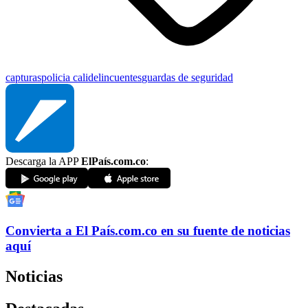
capturas
policia cali
delincuentes
guardas de seguridad
Descarga la APP
ElPaís.com.co
:
Convierta a
El País
.com.co
en su fuente de noticias
aquí
Noticias