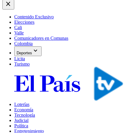
close
Contenido Exclusivo
Elecciones
Cali
Valle
Comunicadores en Comunas
Colombia
expand_more
Deportes
Licita
Turismo
Loterías
Economía
Tecnología
Judicial
Política
Entretenimiento