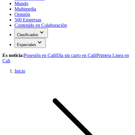
Mundo
Multimedia
Opinión
500 Empresas
Contenido en Colaboración
expand_more
Clasificados
expand_more
Especiales
Es noticia:
Posesión en Cali
|
Día sin carro en Cali
|
Primera Linea en
Cali
Inicio