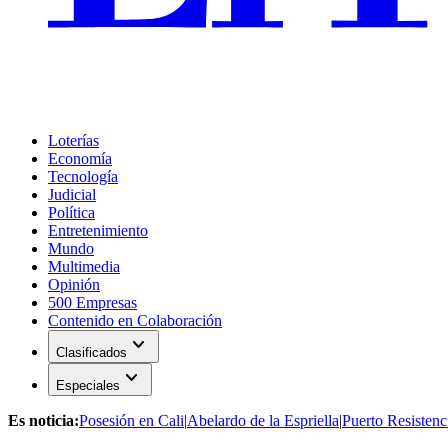
Loterías
Economía
Tecnología
Judicial
Política
Entretenimiento
Mundo
Multimedia
Opinión
500 Empresas
Contenido en Colaboración
expand_more
Clasificados
expand_more
Especiales
Es noticia:
Posesión en Cali
|
Abelardo de la Espriella
|
Puerto Resistenc