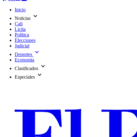
Inicio
expand_more
Noticias
Cali
Licita
Política
Elecciones
Judicial
expand_more
Deportes
Economía
expand_more
Clasificados
expand_more
Especiales