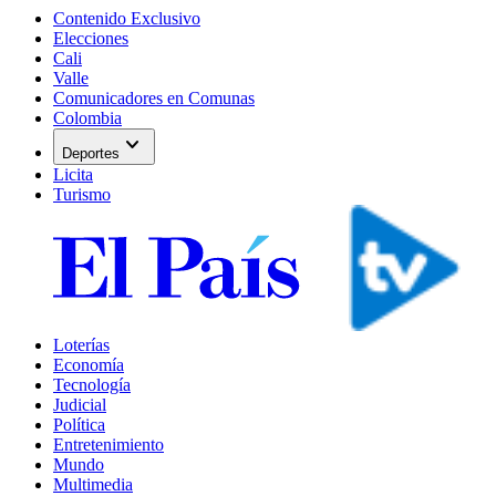
Contenido Exclusivo
Elecciones
Cali
Valle
Comunicadores en Comunas
Colombia
expand_more
Deportes
Licita
Turismo
Loterías
Economía
Tecnología
Judicial
Política
Entretenimiento
Mundo
Multimedia