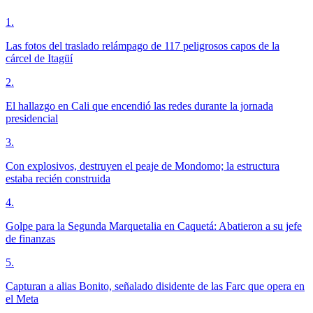
1
.
Las fotos del traslado relámpago de 117 peligrosos capos de la
cárcel de Itagüí
2
.
El hallazgo en Cali que encendió las redes durante la jornada
presidencial
3
.
Con explosivos, destruyen el peaje de Mondomo; la estructura
estaba recién construida
4
.
Golpe para la Segunda Marquetalia en Caquetá: Abatieron a su jefe
de finanzas
5
.
Capturan a alias Bonito, señalado disidente de las Farc que opera en
el Meta