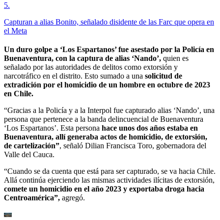
5
.
Capturan a alias Bonito, señalado disidente de las Farc que opera en
el Meta
Un duro golpe a ‘Los Espartanos’ fue asestado por la Policía en
Buenaventura, con la captura de alias ‘Nando’,
quien es
señalado por las autoridades de delitos como extorsión y
narcotráfico en el distrito. Esto sumado a una
solicitud de
extradición por el homicidio de un hombre en octubre de 2023
en Chile.
“Gracias a la Policía y a la Interpol fue capturado alias ‘Nando’, una
persona que pertenece a la banda delincuencial de Buenaventura
‘Los Espartanos’. Esta persona
hace unos dos años estaba en
Buenaventura, allí generaba actos de homicidio, de extorsión,
de cartelización”
, señaló Dilian Francisca Toro, gobernadora del
Valle del Cauca.
“Cuando se da cuenta que está para ser capturado, se va hacia Chile.
Allá continúa ejerciendo las mismas actividades ilícitas de extorsión,
comete un homicidio en el año 2023 y exportaba droga hacia
Centroamérica”,
agregó.