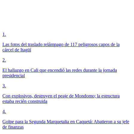
1
.
Las fotos del traslado relámpago de 117 peligrosos capos de la
cárcel de Itagüí
2
.
El hallazgo en Cali que encendió las redes durante la jornada
presidencial
3
.
Con explosivos, destruyen el peaje de Mondomo; la estructura
estaba recién construida
4
.
Golpe para la Segunda Marquetalia en Caquetá: Abatieron a su jefe
de finanzas