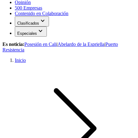
Opinión
500 Empresas
Contenido en Colaboración
expand_more
Clasificados
expand_more
Especiales
Es noticia:
Posesión en Cali
|
Abelardo de la Espriella
|
Puerto
Resistencia
Inicio