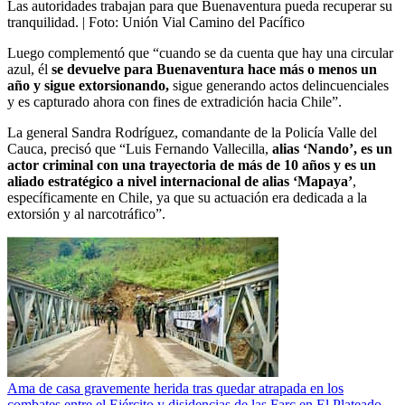
Las autoridades trabajan para que Buenaventura pueda recuperar su
tranquilidad.
| Foto:
Unión Vial Camino del Pacífico
Luego complementó que “cuando se da cuenta que hay una circular
azul, él
se devuelve para Buenaventura hace más o menos un
año y sigue extorsionando,
sigue generando actos delincuenciales
y es capturado ahora con fines de extradición hacia Chile”.
La general Sandra Rodríguez, comandante de la Policía Valle del
Cauca, precisó que “Luis Fernando Vallecilla,
alias ‘Nando’, es un
actor criminal con una trayectoria de más de 10 años y es un
aliado estratégico a nivel internacional de alias ‘Mapaya’
,
específicamente en Chile, ya que su actuación era dedicada a la
extorsión y al narcotráfico”.
Ama de casa gravemente herida tras quedar atrapada en los
combates entre el Ejército y disidencias de las Farc en El Plateado,