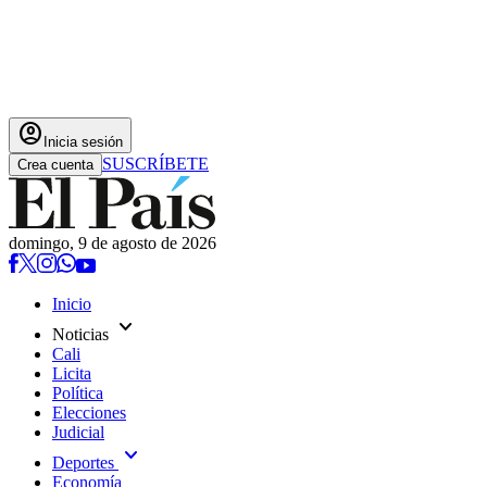
account_circle
Inicia sesión
SUSCRÍBETE
Crea cuenta
domingo, 9 de agosto de 2026
Inicio
expand_more
Noticias
Cali
Licita
Política
Elecciones
Judicial
expand_more
Deportes
Economía