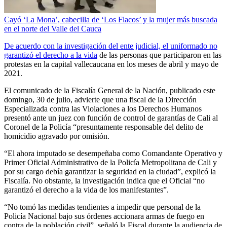
Cayó ‘La Mona’, cabecilla de ‘Los Flacos’ y la mujer más buscada
en el norte del Valle del Cauca
De acuerdo con la investigación del ente judicial, el uniformado no
garantizó el derecho a la vida
de las personas que participaron en las
protestas en la capital vallecaucana en los meses de abril y mayo de
2021.
El comunicado de la Fiscalía General de la Nación, publicado este
domingo, 30 de julio, advierte que una fiscal de la Dirección
Especializada contra las Violaciones a los Derechos Humanos
presentó ante un juez con función de control de garantías de Cali al
Coronel de la Policía “presuntamente responsable del delito de
homicidio agravado por omisión.
“El ahora imputado se desempeñaba como Comandante Operativo y
Primer Oficial Administrativo de la Policía Metropolitana de Cali y
por su cargo debía garantizar la seguridad en la ciudad”, explicó la
Fiscalía. No obstante, la investigación indica que el Oficial “no
garantizó el derecho a la vida de los manifestantes”.
“No tomó las medidas tendientes a impedir que personal de la
Policía Nacional bajo sus órdenes accionara armas de fuego en
contra de la población civil”, señaló la Fiscal durante la audiencia de