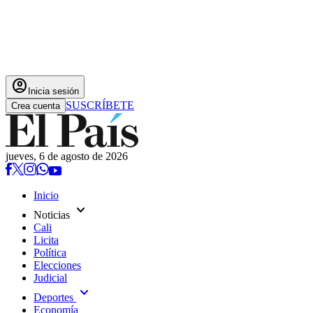
account_circle
Inicia sesión
SUSCRÍBETE
Crea cuenta
jueves, 6 de agosto de 2026
Inicio
expand_more
Noticias
Cali
Licita
Política
Elecciones
Judicial
expand_more
Deportes
Economía