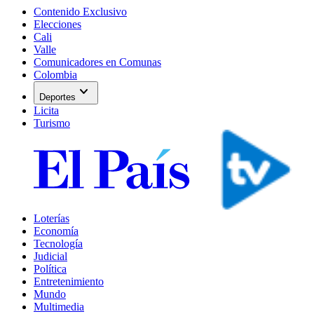
Contenido Exclusivo
Elecciones
Cali
Valle
Comunicadores en Comunas
Colombia
expand_more
Deportes
Licita
Turismo
Loterías
Economía
Tecnología
Judicial
Política
Entretenimiento
Mundo
Multimedia