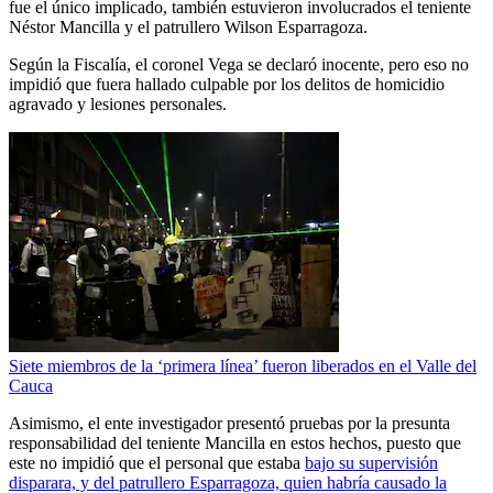
fue el único implicado, también estuvieron involucrados el teniente
Néstor Mancilla y el patrullero Wilson Esparragoza.
Según la Fiscalía, el coronel Vega se declaró inocente, pero eso no
impidió que fuera hallado culpable por los delitos de homicidio
agravado y lesiones personales.
Siete miembros de la ‘primera línea’ fueron liberados en el Valle del
Cauca
Asimismo, el ente investigador presentó pruebas por la presunta
responsabilidad del teniente Mancilla en estos hechos, puesto que
este no impidió que el personal que estaba
bajo su supervisión
disparara, y del patrullero Esparragoza, quien habría causado la