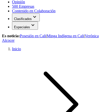
Opinión
500 Empresas
Contenido en Colaboración
expand_more
Clasificados
expand_more
Especiales
Es noticia:
Posesión en Cali
|
Minga Indígena en Cali
|
Verónica
Alcocer
Inicio