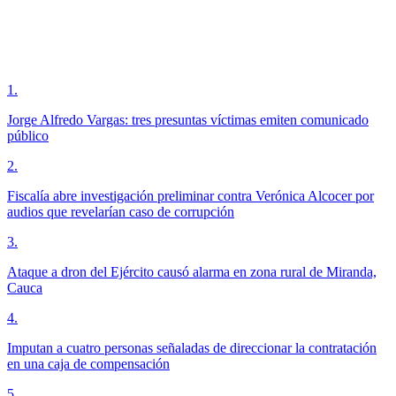
1
.
Jorge Alfredo Vargas: tres presuntas víctimas emiten comunicado
público
2
.
Fiscalía abre investigación preliminar contra Verónica Alcocer por
audios que revelarían caso de corrupción
3
.
Ataque a dron del Ejército causó alarma en zona rural de Miranda,
Cauca
4
.
Imputan a cuatro personas señaladas de direccionar la contratación
en una caja de compensación
5
.