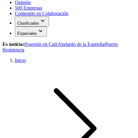
Opinión
500 Empresas
Contenido en Colaboración
expand_more
Clasificados
expand_more
Especiales
Es noticia:
Posesión en Cali
|
Abelardo de la Espriella
|
Puerto
Resistencia
Inicio