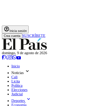
account_circle
Inicia sesión
SUSCRÍBETE
Crea cuenta
domingo, 9 de agosto de 2026
Inicio
expand_more
Noticias
Cali
Licita
Política
Elecciones
Judicial
expand_more
Deportes
Economía