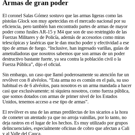
Armas de gran poder
El coronel Salas Gómez sostuvo que las armas ligeras como las
pistolas Glock son muy apetecidas en el mercado nacional por su
eficiencia, pero también han encontrado partes de armas de mayor
poder como fusiles AR-15 y M4 que son de uso restringido de las
Fuerzas Militares y de Policía, además de accesorios como miras
telescópicas y laséricas que le dan mucho poder y efectividad a ese
tipo de armas de fuego. “Inclusive, han ingresado varillas, guías de
ametralladoras que nosotros sabemos que son armas de un poder
destructivo bastante fuerte, ya sea contra la población civil o la
Fuerza Pública”, dijo el oficial.
Sin embargo, un caso que llamó poderosamente su atención fue un
revólver con 8 alvéolos. “Esta arma no es común en el país, su uso
habitual es de 6 alvéolos, para nosotros es un arma mandada a hacer
casi que exclusivamente; ni siquiera nosotros, como fuerza pública,
que somos dotados con armas de primer nivel de los Estados
Unidos, tenemos acceso a ese tipo de armas”.
El revólver es una de las armas predilectas de los sicarios a la hora
de cometer un atentado ya que no arroja vainillas, por lo tanto, no
deja rastros en el lugar de los hechos. Es muy utilizado por grupos
delincuenciales, especialmente oficinas de cobro que afectan a Cali
y al Valle del Cauca.