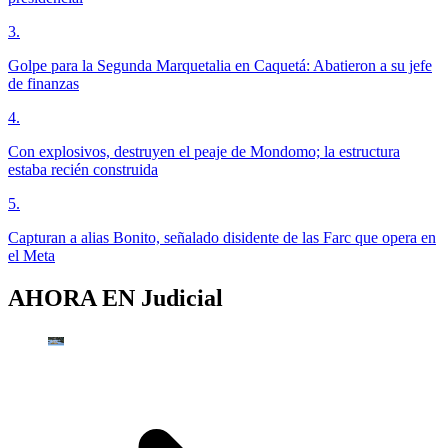
3
.
Golpe para la Segunda Marquetalia en Caquetá: Abatieron a su jefe
de finanzas
4
.
Con explosivos, destruyen el peaje de Mondomo; la estructura
estaba recién construida
5
.
Capturan a alias Bonito, señalado disidente de las Farc que opera en
el Meta
AHORA EN
Judicial