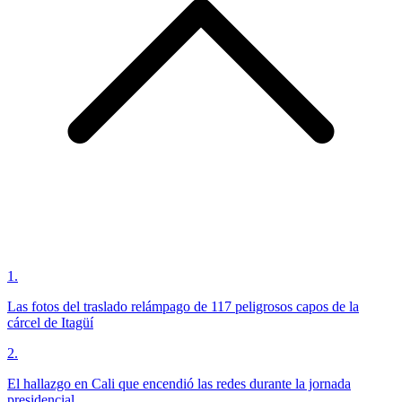
1
.
Las fotos del traslado relámpago de 117 peligrosos capos de la
cárcel de Itagüí
2
.
El hallazgo en Cali que encendió las redes durante la jornada
presidencial