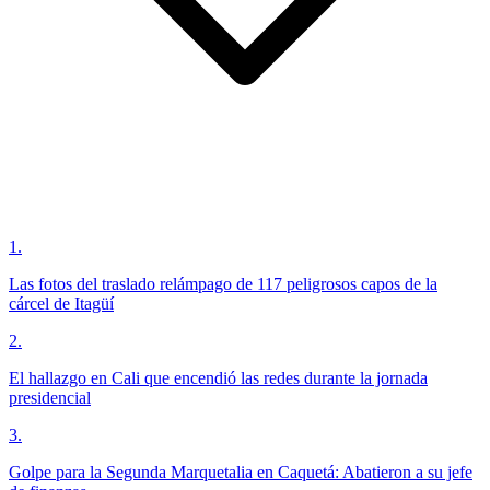
1
.
Las fotos del traslado relámpago de 117 peligrosos capos de la
cárcel de Itagüí
2
.
El hallazgo en Cali que encendió las redes durante la jornada
presidencial
3
.
Golpe para la Segunda Marquetalia en Caquetá: Abatieron a su jefe