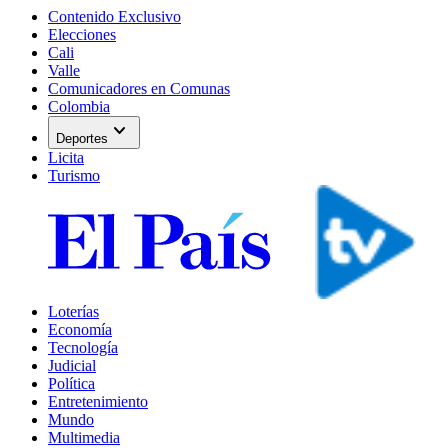
Contenido Exclusivo
Elecciones
Cali
Valle
Comunicadores en Comunas
Colombia
expand_more
Deportes
Licita
Turismo
Loterías
Economía
Tecnología
Judicial
Política
Entretenimiento
Mundo
Multimedia