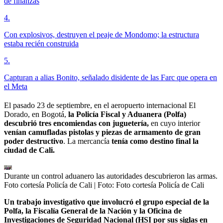
de finanzas
4
.
Con explosivos, destruyen el peaje de Mondomo; la estructura
estaba recién construida
5
.
Capturan a alias Bonito, señalado disidente de las Farc que opera en
el Meta
El pasado 23 de septiembre, en el aeropuerto internacional El
Dorado, en Bogotá,
la Policía Fiscal y Aduanera (Polfa)
descubrió tres encomiendas con juguetería,
en cuyo interior
venían camufladas pistolas y piezas de armamento de gran
poder destructivo
. La mercancía
tenía como destino final la
ciudad de Cali.
Durante un control aduanero las autoridades descubrieron las armas.
Foto cortesía Policía de Cali
| Foto:
Foto cortesía Policía de Cali
Un trabajo investigativo que involucró el grupo especial de la
Polfa, la Fiscalía General de la Nación y la Oficina de
Investigaciones de Seguridad Nacional (HSI por sus siglas en