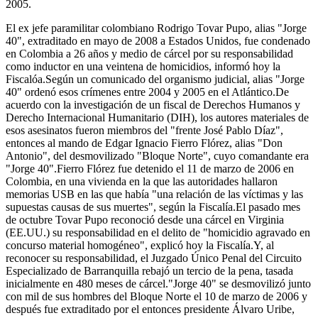
2005.
El ex jefe paramilitar colombiano Rodrigo Tovar Pupo, alias "Jorge
40", extraditado en mayo de 2008 a Estados Unidos, fue condenado
en Colombia a 26 años y medio de cárcel por su responsabilidad
como inductor en una veintena de homicidios, informó hoy la
Fiscalóa.Según un comunicado del organismo judicial, alias "Jorge
40" ordenó esos crímenes entre 2004 y 2005 en el Atlántico.De
acuerdo con la investigación de un fiscal de Derechos Humanos y
Derecho Internacional Humanitario (DIH), los autores materiales de
esos asesinatos fueron miembros del "frente José Pablo Díaz",
entonces al mando de Edgar Ignacio Fierro Flórez, alias "Don
Antonio", del desmovilizado "Bloque Norte", cuyo comandante era
"Jorge 40".Fierro Flórez fue detenido el 11 de marzo de 2006 en
Colombia, en una vivienda en la que las autoridades hallaron
memorias USB en las que había "una relación de las víctimas y las
supuestas causas de sus muertes", según la Fiscalía.El pasado mes
de octubre Tovar Pupo reconoció desde una cárcel en Virginia
(EE.UU.) su responsabilidad en el delito de "homicidio agravado en
concurso material homogéneo", explicó hoy la Fiscalía.Y, al
reconocer su responsabilidad, el Juzgado Único Penal del Circuito
Especializado de Barranquilla rebajó un tercio de la pena, tasada
inicialmente en 480 meses de cárcel."Jorge 40" se desmovilizó junto
con mil de sus hombres del Bloque Norte el 10 de marzo de 2006 y
después fue extraditado por el entonces presidente Álvaro Uribe,