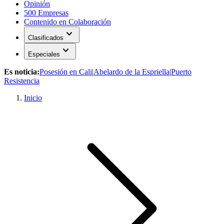
Opinión
500 Empresas
Contenido en Colaboración
expand_more
Clasificados
expand_more
Especiales
Es noticia:
Posesión en Cali
|
Abelardo de la Espriella
|
Puerto
Resistencia
Inicio