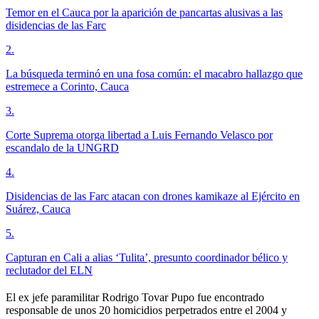
Temor en el Cauca por la aparición de pancartas alusivas a las
disidencias de las Farc
2
.
La búsqueda terminó en una fosa común: el macabro hallazgo que
estremece a Corinto, Cauca
3
.
Corte Suprema otorga libertad a Luis Fernando Velasco por
escandalo de la UNGRD
4
.
Disidencias de las Farc atacan con drones kamikaze al Ejército en
Suárez, Cauca
5
.
Capturan en Cali a alias ‘Tulita’, presunto coordinador bélico y
reclutador del ELN
El ex jefe paramilitar Rodrigo Tovar Pupo fue encontrado
responsable de unos 20 homicidios perpetrados entre el 2004 y