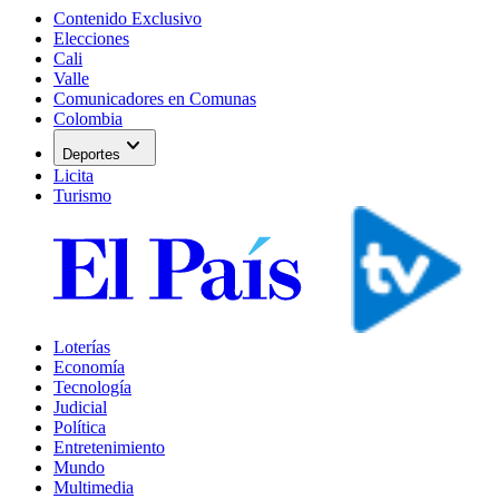
Contenido Exclusivo
Elecciones
Cali
Valle
Comunicadores en Comunas
Colombia
expand_more
Deportes
Licita
Turismo
Loterías
Economía
Tecnología
Judicial
Política
Entretenimiento
Mundo
Multimedia