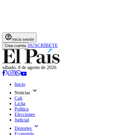
account_circle
Inicia sesión
SUSCRÍBETE
Crea cuenta
sábado, 8 de agosto de 2026
Inicio
expand_more
Noticias
Cali
Licita
Política
Elecciones
Judicial
expand_more
Deportes
Economía