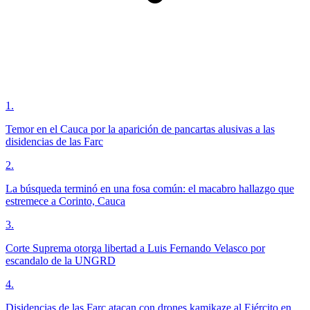
1
.
Temor en el Cauca por la aparición de pancartas alusivas a las
disidencias de las Farc
2
.
La búsqueda terminó en una fosa común: el macabro hallazgo que
estremece a Corinto, Cauca
3
.
Corte Suprema otorga libertad a Luis Fernando Velasco por
escandalo de la UNGRD
4
.
Disidencias de las Farc atacan con drones kamikaze al Ejército en