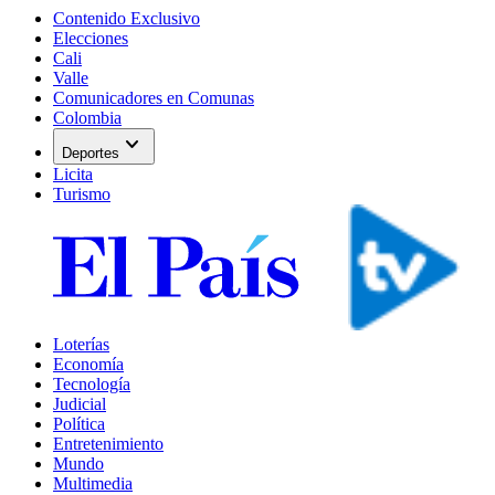
Contenido Exclusivo
Elecciones
Cali
Valle
Comunicadores en Comunas
Colombia
expand_more
Deportes
Licita
Turismo
Loterías
Economía
Tecnología
Judicial
Política
Entretenimiento
Mundo
Multimedia