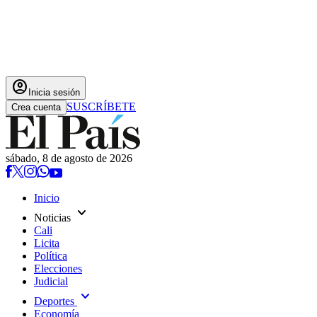
account_circle
Inicia sesión
SUSCRÍBETE
Crea cuenta
sábado, 8 de agosto de 2026
Inicio
expand_more
Noticias
Cali
Licita
Política
Elecciones
Judicial
expand_more
Deportes
Economía