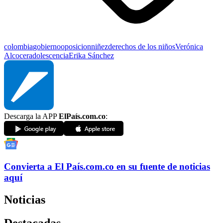
colombia
gobierno
oposicion
niñez
derechos de los niños
Verónica
Alcocer
adolescencia
Erika Sánchez
Descarga la APP
ElPaís.com.co
:
Convierta a
El País
.com.co
en su fuente de noticias
aquí
Noticias
Destacadas