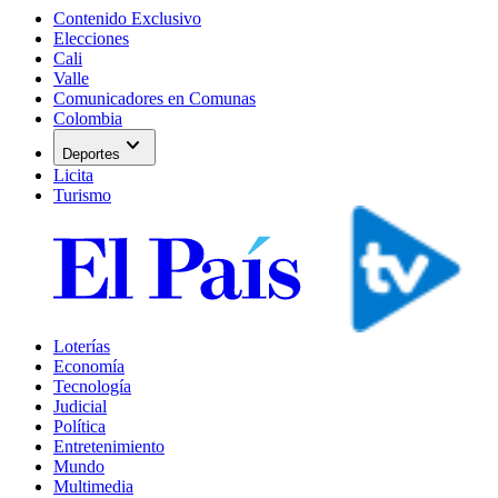
Contenido Exclusivo
Elecciones
Cali
Valle
Comunicadores en Comunas
Colombia
expand_more
Deportes
Licita
Turismo
Loterías
Economía
Tecnología
Judicial
Política
Entretenimiento
Mundo
Multimedia