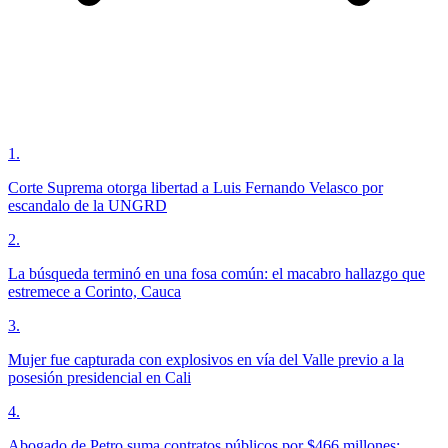
1
.
Corte Suprema otorga libertad a Luis Fernando Velasco por
escandalo de la UNGRD
2
.
La búsqueda terminó en una fosa común: el macabro hallazgo que
estremece a Corinto, Cauca
3
.
Mujer fue capturada con explosivos en vía del Valle previo a la
posesión presidencial en Cali
4
.
Abogado de Petro suma contratos públicos por $466 millones: