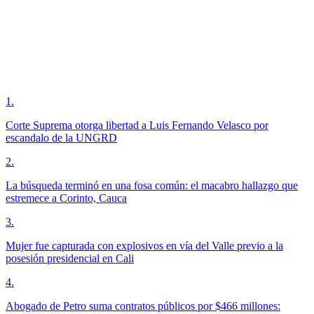
1
.
Corte Suprema otorga libertad a Luis Fernando Velasco por
escandalo de la UNGRD
2
.
La búsqueda terminó en una fosa común: el macabro hallazgo que
estremece a Corinto, Cauca
3
.
Mujer fue capturada con explosivos en vía del Valle previo a la
posesión presidencial en Cali
4
.
Abogado de Petro suma contratos públicos por $466 millones: