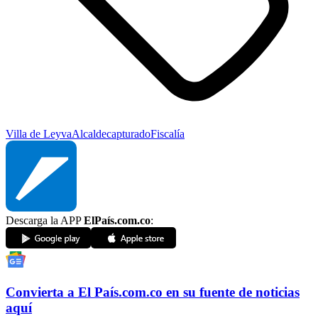
Villa de Leyva
Alcalde
capturado
Fiscalía
Descarga la APP
ElPaís.com.co
:
Convierta a
El País
.com.co
en su fuente de noticias
aquí