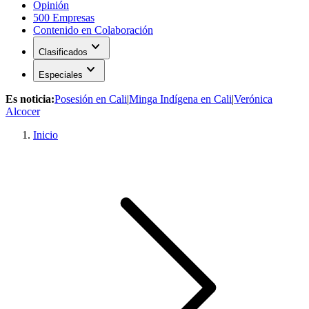
Opinión
500 Empresas
Contenido en Colaboración
expand_more
Clasificados
expand_more
Especiales
Es noticia:
Posesión en Cali
|
Minga Indígena en Cali
|
Verónica
Alcocer
Inicio