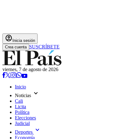
account_circle
Inicia sesión
SUSCRÍBETE
Crea cuenta
viernes, 7 de agosto de 2026
Inicio
expand_more
Noticias
Cali
Licita
Política
Elecciones
Judicial
expand_more
Deportes
Economía