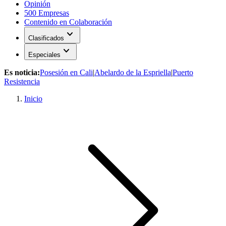
Opinión
500 Empresas
Contenido en Colaboración
expand_more
Clasificados
expand_more
Especiales
Es noticia:
Posesión en Cali
|
Abelardo de la Espriella
|
Puerto
Resistencia
Inicio