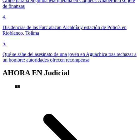
Golpe para la Segunda Marquetalia en Caquetá: Abatieron a su jefe
de finanzas
4
.
Disidencias de las Farc atacan Alcaldía y estación de Policía en
Rioblanco, Tolima
5
.
Qué se sabe del asesinato de una joven en Aguachica tras rechazar a
un hombre: autoridades ofrecen recompensa
AHORA EN
Judicial