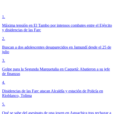
1
.
Máxima tensión en El Tambo por intensos combates entre el Ejército
y disidencias de las Farc
2
.
Buscan a dos adolescentes desaparecidos en Jamundí desde el 25 de
julio
3
.
Golpe para la Segunda Marquetalia en Caquetá: Abatieron a su jefe
de finanzas
4
.
Disidencias de las Farc atacan Alcaldía y estación de Policía en
Rioblanco, Tolima
5
.
Qué se sabe del asesinato de una joven en Aguachica tras rechazar a