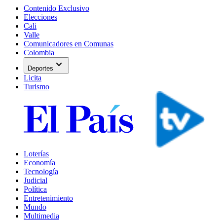
Contenido Exclusivo
Elecciones
Cali
Valle
Comunicadores en Comunas
Colombia
expand_more
Deportes
Licita
Turismo
Loterías
Economía
Tecnología
Judicial
Política
Entretenimiento
Mundo
Multimedia