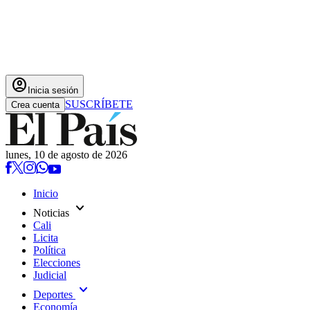
account_circle
Inicia sesión
SUSCRÍBETE
Crea cuenta
lunes, 10 de agosto de 2026
Inicio
expand_more
Noticias
Cali
Licita
Política
Elecciones
Judicial
expand_more
Deportes
Economía