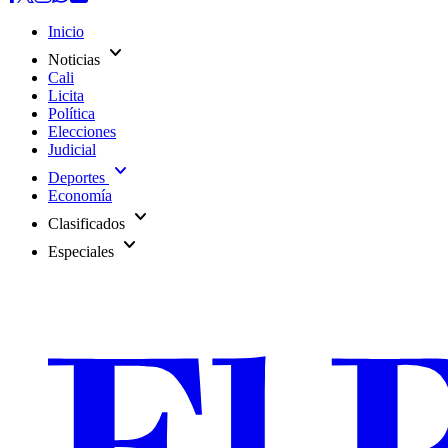
Inicio
expand_more
Noticias
Cali
Licita
Política
Elecciones
Judicial
expand_more
Deportes
Economía
expand_more
Clasificados
expand_more
Especiales