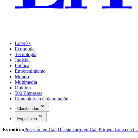
Loterías
Economía
Tecnología
Judicial
Política
Entretenimiento
Mundo
Multimedia
Opinión
500 Empresas
Contenido en Colaboración
expand_more
Clasificados
expand_more
Especiales
Es noticia:
Posesión en Cali
|
Día sin carro en Cali
|
Primera Linea en Ca