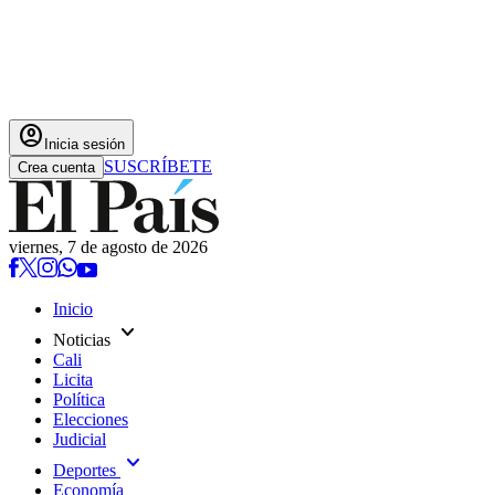
account_circle
Inicia sesión
SUSCRÍBETE
Crea cuenta
viernes, 7 de agosto de 2026
Inicio
expand_more
Noticias
Cali
Licita
Política
Elecciones
Judicial
expand_more
Deportes
Economía