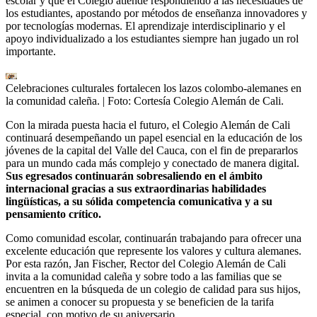
escolar y que el Colegio atiende respondiendo a las necesidades de
los estudiantes, apostando por métodos de enseñanza innovadores y
por tecnologías modernas. El aprendizaje interdisciplinario y el
apoyo individualizado a los estudiantes siempre han jugado un rol
importante.
Celebraciones culturales fortalecen los lazos colombo-alemanes en
la comunidad caleña.
| Foto:
Cortesía Colegio Alemán de Cali.
Con la mirada puesta hacia el futuro, el Colegio Alemán de Cali
continuará desempeñando un papel esencial en la educación de los
jóvenes de la capital del Valle del Cauca, con el fin de prepararlos
para un mundo cada más complejo y conectado de manera digital.
Sus egresados continuarán sobresaliendo en el ámbito
internacional gracias a sus extraordinarias habilidades
lingüísticas, a su sólida competencia comunicativa y a su
pensamiento crítico.
Como comunidad escolar, continuarán trabajando para ofrecer una
excelente educación que represente los valores y cultura alemanes.
Por esta razón, Jan Fischer, Rector del Colegio Alemán de Cali
invita a la comunidad caleña y sobre todo a las familias que se
encuentren en la búsqueda de un colegio de calidad para sus hijos,
se animen a conocer su propuesta y se beneficien de la tarifa
especial, con motivo de su aniversario.