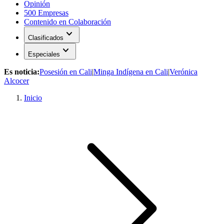
Opinión
500 Empresas
Contenido en Colaboración
expand_more
Clasificados
expand_more
Especiales
Es noticia:
Posesión en Cali
|
Minga Indígena en Cali
|
Verónica
Alcocer
Inicio