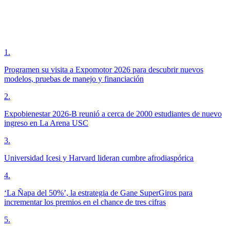
1
.
Programen su visita a Expomotor 2026 para descubrir nuevos
modelos, pruebas de manejo y financiación
2
.
Expobienestar 2026-B reunió a cerca de 2000 estudiantes de nuevo
ingreso en La Arena USC
3
.
Universidad Icesi y Harvard lideran cumbre afrodiaspórica
4
.
‘La Ñapa del 50%’, la estrategia de Gane SuperGiros para
incrementar los premios en el chance de tres cifras
5
.