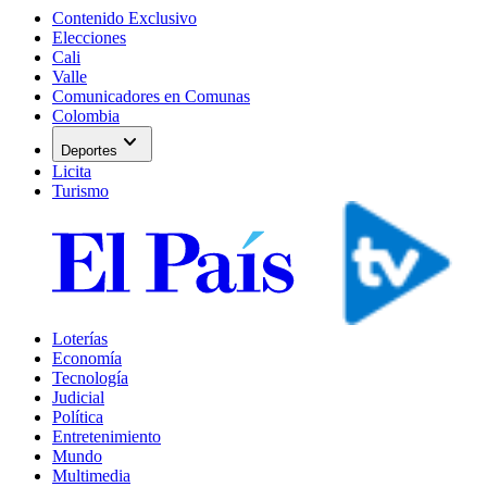
Contenido Exclusivo
Elecciones
Cali
Valle
Comunicadores en Comunas
Colombia
expand_more
Deportes
Licita
Turismo
Loterías
Economía
Tecnología
Judicial
Política
Entretenimiento
Mundo
Multimedia