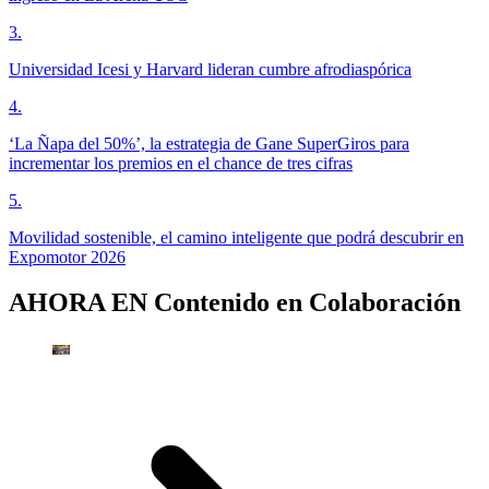
3
.
Universidad Icesi y Harvard lideran cumbre afrodiaspórica
4
.
‘La Ñapa del 50%’, la estrategia de Gane SuperGiros para
incrementar los premios en el chance de tres cifras
5
.
Movilidad sostenible, el camino inteligente que podrá descubrir en
Expomotor 2026
AHORA EN
Contenido en Colaboración