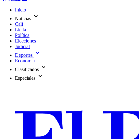
Inicio
expand_more
Noticias
Cali
Licita
Política
Elecciones
Judicial
expand_more
Deportes
Economía
expand_more
Clasificados
expand_more
Especiales