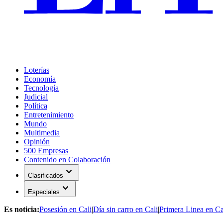
Loterías
Economía
Tecnología
Judicial
Política
Entretenimiento
Mundo
Multimedia
Opinión
500 Empresas
Contenido en Colaboración
expand_more
Clasificados
expand_more
Especiales
Es noticia:
Posesión en Cali
|
Día sin carro en Cali
|
Primera Linea en Ca