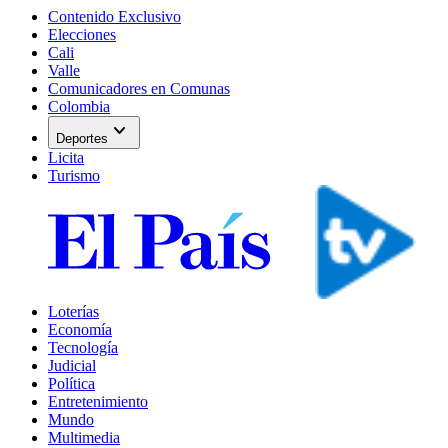
Contenido Exclusivo
Elecciones
Cali
Valle
Comunicadores en Comunas
Colombia
expand_more
Deportes
Licita
Turismo
Loterías
Economía
Tecnología
Judicial
Política
Entretenimiento
Mundo
Multimedia