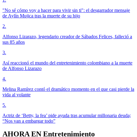
"No sé cómo voy a hacer para vivir sin ti": el desgarrador mensaje
de Aylín Mujica tras la muerte de su hijo
2
.
Alfonso Lizarazo, legendario creador de Sábados Felices, falleció a
sus 85 años
3
.
Así reaccionó el mundo del entretenimiento colombiano a la muerte
de Alfonso Lizarazo
4
.
Melina Ramírez contó el dramático momento en el que casi pierde la
vida al volante
5
.
Actriz de ‘Betty, la fea’ pide ayuda tras acumular millonaria deuda;
“Nos van a embargar todo”
AHORA EN
Entretenimiento