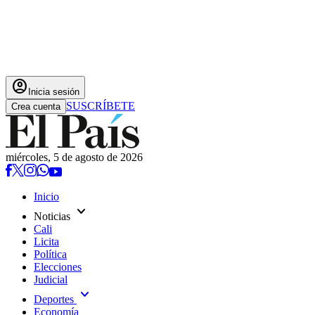
account_circle
Inicia sesión
SUSCRÍBETE
Crea cuenta
miércoles, 5 de agosto de 2026
Inicio
expand_more
Noticias
Cali
Licita
Política
Elecciones
Judicial
expand_more
Deportes
Economía