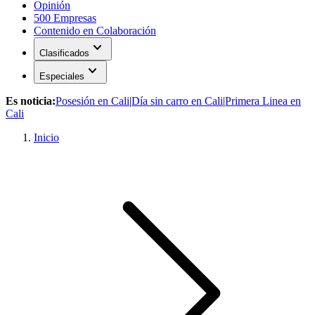
Opinión
500 Empresas
Contenido en Colaboración
expand_more
Clasificados
expand_more
Especiales
Es noticia:
Posesión en Cali
|
Día sin carro en Cali
|
Primera Linea en
Cali
Inicio