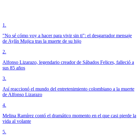
1
.
"No sé cómo voy a hacer para vivir sin ti": el desgarrador mensaje
de Aylín Mujica tras la muerte de su hijo
2
.
Alfonso Lizarazo, legendario creador de Sábados Felices, falleció a
sus 85 años
3
.
Así reaccionó el mundo del entretenimiento colombiano a la muerte
de Alfonso Lizarazo
4
.
Melina Ramírez contó el dramático momento en el que casi pierde la
vida al volante
5
.