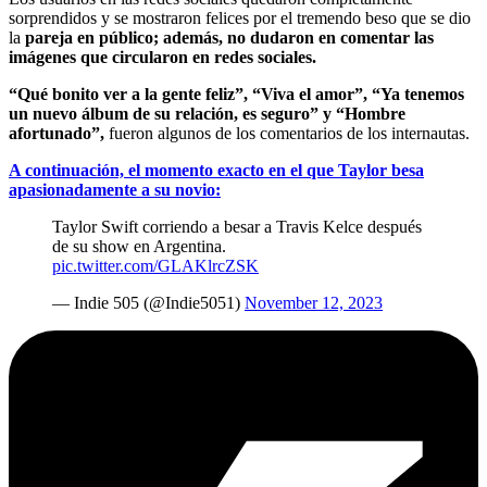
sorprendidos y se mostraron felices por el tremendo beso que se dio
la
pareja en público; además, no dudaron en comentar las
imágenes que circularon en redes sociales.
“Qué bonito ver a la gente feliz”, “Viva el amor”, “Ya tenemos
un nuevo álbum de su relación, es seguro” y “Hombre
afortunado”,
fueron algunos de los comentarios de los internautas.
A continuación, el momento exacto en el que Taylor besa
apasionadamente a su novio:
Taylor Swift corriendo a besar a Travis Kelce después
de su show en Argentina.
pic.twitter.com/GLAKlrcZSK
— Indie 505 (@Indie5051)
November 12, 2023