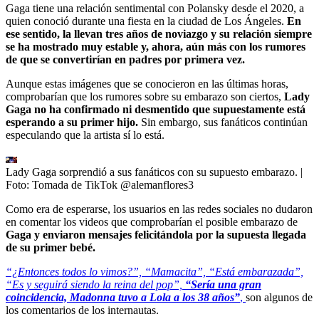
Gaga tiene una relación sentimental con Polansky desde el 2020, a
quien conoció durante una fiesta en la ciudad de Los Ángeles.
En
ese sentido, la llevan tres años de noviazgo y su relación siempre
se ha mostrado muy estable y, ahora, aún más con los rumores
de que se convertirían en padres por primera vez.
Aunque estas imágenes que se conocieron en las últimas horas,
comprobarían que los rumores sobre su embarazo son ciertos,
Lady
Gaga no ha confirmado ni desmentido que supuestamente está
esperando a su primer hijo.
Sin embargo, sus fanáticos continúan
especulando que la artista sí lo está.
Lady Gaga sorprendió a sus fanáticos con su supuesto embarazo.
|
Foto:
Tomada de TikTok @alemanflores3
Como era de esperarse, los usuarios en las redes sociales no dudaron
en comentar los videos que comprobarían el posible embarazo de
Gaga y enviaron mensajes felicitándola por la supuesta llegada
de su primer bebé.
“¿Entonces todos lo vimos?”, “Mamacita”, “Está embarazada”,
“Es y seguirá siendo la reina del pop”,
“Sería una gran
coincidencia, Madonna tuvo a Lola a los 38 años”
,
son algunos de
los comentarios de los internautas.