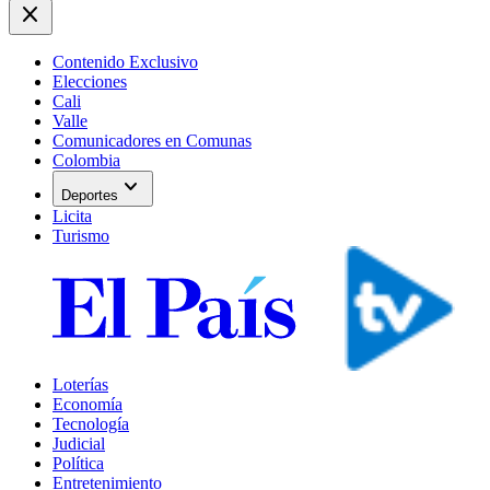
close
Contenido Exclusivo
Elecciones
Cali
Valle
Comunicadores en Comunas
Colombia
expand_more
Deportes
Licita
Turismo
Loterías
Economía
Tecnología
Judicial
Política
Entretenimiento