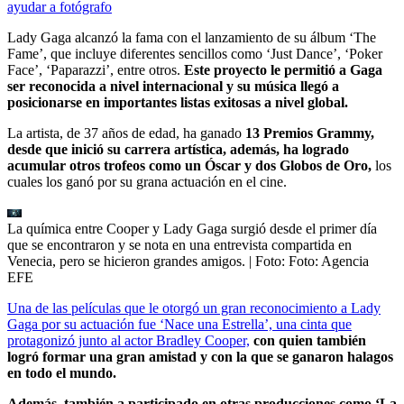
ayudar a fotógrafo
Lady Gaga alcanzó la fama con el lanzamiento de su álbum ‘The
Fame’, que incluye diferentes sencillos como ‘Just Dance’, ‘Poker
Face’, ‘Paparazzi’, entre otros.
Este proyecto le permitió a Gaga
ser reconocida a nivel internacional y su música llegó a
posicionarse en importantes listas exitosas a nivel global.
La artista, de 37 años de edad, ha ganado
13 Premios Grammy,
desde que inició su carrera artística, además, ha logrado
acumular otros trofeos como un Óscar y dos Globos de Oro,
los
cuales los ganó por su grana actuación en el cine.
La química entre Cooper y Lady Gaga surgió desde el primer día
que se encontraron y se nota en una entrevista compartida en
Venecia, pero se hicieron grandes amigos.
| Foto:
Foto: Agencia
EFE
Una de las películas que le otorgó un gran reconocimiento a Lady
Gaga por su actuación fue ‘Nace una Estrella’, una cinta que
protagonizó junto al actor Bradley Cooper,
con quien también
logró formar una gran amistad y con la que se ganaron halagos
en todo el mundo.
Además, también a participado en otras producciones como ‘La