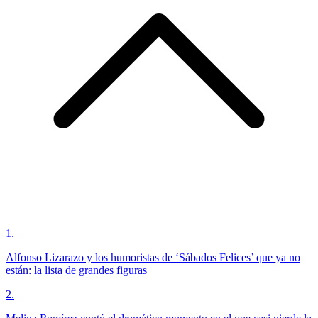
1
.
Alfonso Lizarazo y los humoristas de ‘Sábados Felices’ que ya no
están: la lista de grandes figuras
2
.