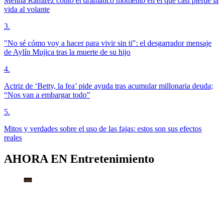
Melina Ramírez contó el dramático momento en el que casi pierde la
vida al volante
3
.
"No sé cómo voy a hacer para vivir sin ti": el desgarrador mensaje
de Aylín Mujica tras la muerte de su hijo
4
.
Actriz de ‘Betty, la fea’ pide ayuda tras acumular millonaria deuda;
“Nos van a embargar todo”
5
.
Mitos y verdades sobre el uso de las fajas: estos son sus efectos
reales
AHORA EN
Entretenimiento