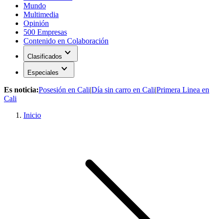
Mundo
Multimedia
Opinión
500 Empresas
Contenido en Colaboración
expand_more
Clasificados
expand_more
Especiales
Es noticia:
Posesión en Cali
|
Día sin carro en Cali
|
Primera Linea en
Cali
Inicio