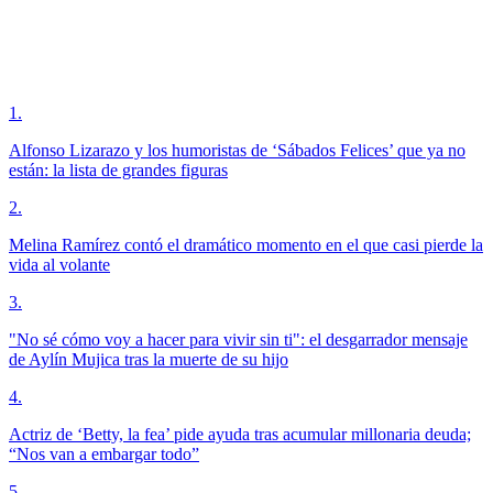
1
.
Alfonso Lizarazo y los humoristas de ‘Sábados Felices’ que ya no
están: la lista de grandes figuras
2
.
Melina Ramírez contó el dramático momento en el que casi pierde la
vida al volante
3
.
"No sé cómo voy a hacer para vivir sin ti": el desgarrador mensaje
de Aylín Mujica tras la muerte de su hijo
4
.
Actriz de ‘Betty, la fea’ pide ayuda tras acumular millonaria deuda;
“Nos van a embargar todo”
5
.