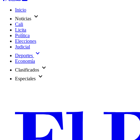
Inicio
expand_more
Noticias
Cali
Licita
Política
Elecciones
Judicial
expand_more
Deportes
Economía
expand_more
Clasificados
expand_more
Especiales