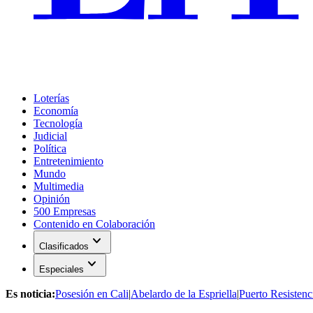
Loterías
Economía
Tecnología
Judicial
Política
Entretenimiento
Mundo
Multimedia
Opinión
500 Empresas
Contenido en Colaboración
expand_more
Clasificados
expand_more
Especiales
Es noticia:
Posesión en Cali
|
Abelardo de la Espriella
|
Puerto Resistenc