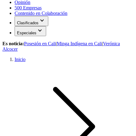
Opinión
500 Empresas
Contenido en Colaboración
expand_more
Clasificados
expand_more
Especiales
Es noticia:
Posesión en Cali
|
Minga Indígena en Cali
|
Verónica
Alcocer
Inicio