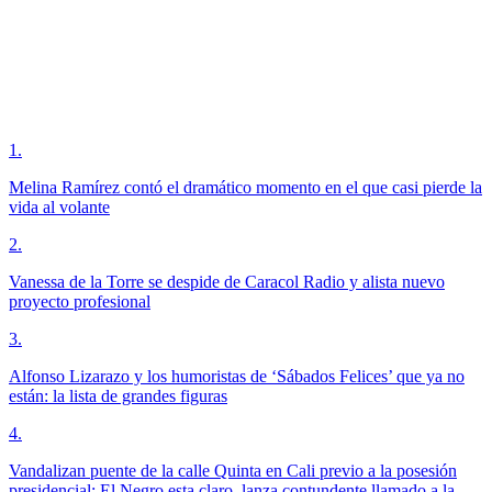
1
.
Melina Ramírez contó el dramático momento en el que casi pierde la
vida al volante
2
.
Vanessa de la Torre se despide de Caracol Radio y alista nuevo
proyecto profesional
3
.
Alfonso Lizarazo y los humoristas de ‘Sábados Felices’ que ya no
están: la lista de grandes figuras
4
.
Vandalizan puente de la calle Quinta en Cali previo a la posesión
presidencial; El Negro esta claro, lanza contundente llamado a la