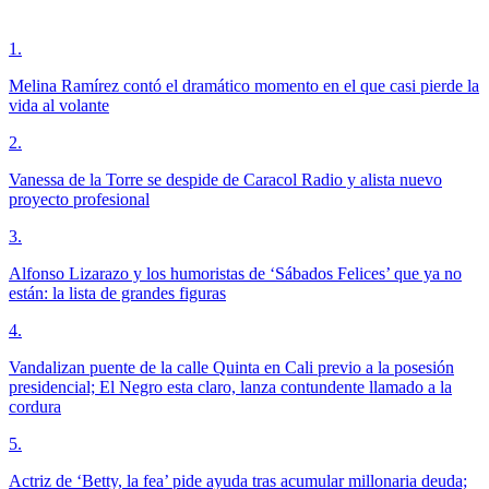
1
.
Melina Ramírez contó el dramático momento en el que casi pierde la
vida al volante
2
.
Vanessa de la Torre se despide de Caracol Radio y alista nuevo
proyecto profesional
3
.
Alfonso Lizarazo y los humoristas de ‘Sábados Felices’ que ya no
están: la lista de grandes figuras
4
.
Vandalizan puente de la calle Quinta en Cali previo a la posesión
presidencial; El Negro esta claro, lanza contundente llamado a la
cordura
5
.
Actriz de ‘Betty, la fea’ pide ayuda tras acumular millonaria deuda;