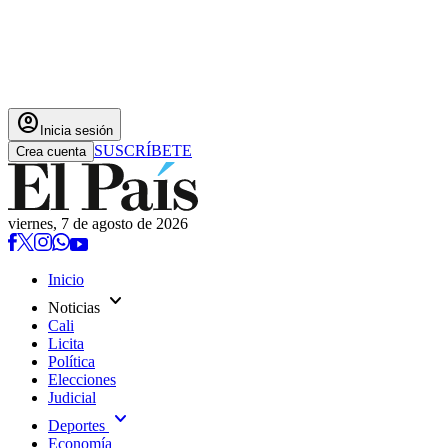
account_circle
Inicia sesión
SUSCRÍBETE
Crea cuenta
viernes, 7 de agosto de 2026
Inicio
expand_more
Noticias
Cali
Licita
Política
Elecciones
Judicial
expand_more
Deportes
Economía