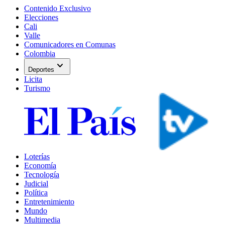
Contenido Exclusivo
Elecciones
Cali
Valle
Comunicadores en Comunas
Colombia
expand_more
Deportes
Licita
Turismo
Loterías
Economía
Tecnología
Judicial
Política
Entretenimiento
Mundo
Multimedia