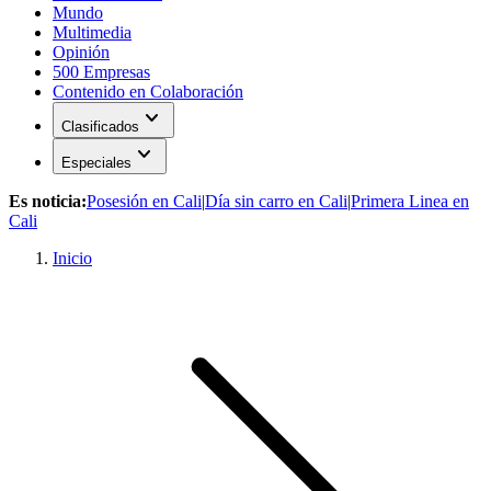
Mundo
Multimedia
Opinión
500 Empresas
Contenido en Colaboración
expand_more
Clasificados
expand_more
Especiales
Es noticia:
Posesión en Cali
|
Día sin carro en Cali
|
Primera Linea en
Cali
Inicio