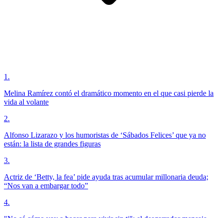
1
.
Melina Ramírez contó el dramático momento en el que casi pierde la
vida al volante
2
.
Alfonso Lizarazo y los humoristas de ‘Sábados Felices’ que ya no
están: la lista de grandes figuras
3
.
Actriz de ‘Betty, la fea’ pide ayuda tras acumular millonaria deuda;
“Nos van a embargar todo”
4
.