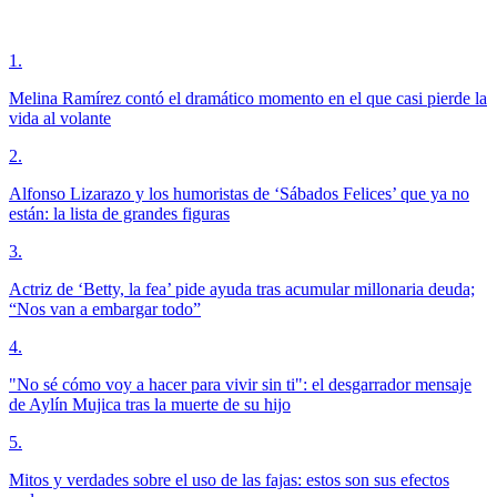
1
.
Melina Ramírez contó el dramático momento en el que casi pierde la
vida al volante
2
.
Alfonso Lizarazo y los humoristas de ‘Sábados Felices’ que ya no
están: la lista de grandes figuras
3
.
Actriz de ‘Betty, la fea’ pide ayuda tras acumular millonaria deuda;
“Nos van a embargar todo”
4
.
"No sé cómo voy a hacer para vivir sin ti": el desgarrador mensaje
de Aylín Mujica tras la muerte de su hijo
5
.
Mitos y verdades sobre el uso de las fajas: estos son sus efectos