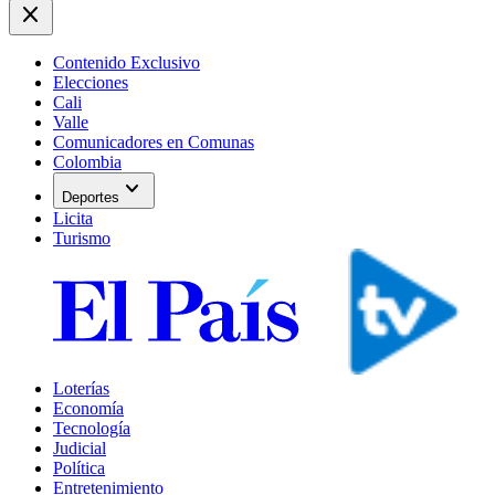
close
Contenido Exclusivo
Elecciones
Cali
Valle
Comunicadores en Comunas
Colombia
expand_more
Deportes
Licita
Turismo
Loterías
Economía
Tecnología
Judicial
Política
Entretenimiento