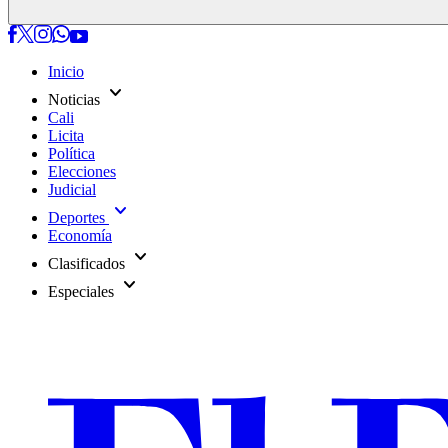
Inicio
expand_more
Noticias
Cali
Licita
Política
Elecciones
Judicial
expand_more
Deportes
Economía
expand_more
Clasificados
expand_more
Especiales