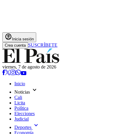
account_circle
Inicia sesión
SUSCRÍBETE
Crea cuenta
viernes, 7 de agosto de 2026
Inicio
expand_more
Noticias
Cali
Licita
Política
Elecciones
Judicial
expand_more
Deportes
Economía