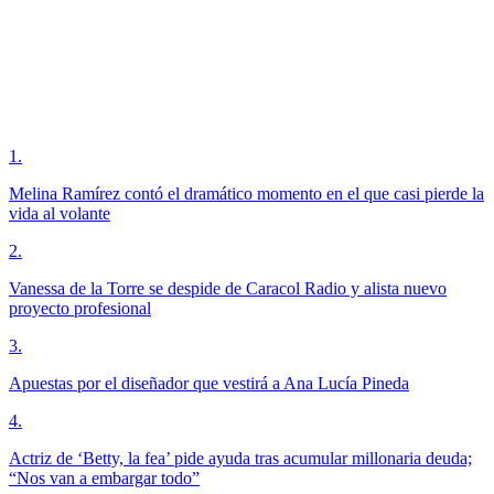
1
.
Melina Ramírez contó el dramático momento en el que casi pierde la
vida al volante
2
.
Vanessa de la Torre se despide de Caracol Radio y alista nuevo
proyecto profesional
3
.
Apuestas por el diseñador que vestirá a Ana Lucía Pineda
4
.
Actriz de ‘Betty, la fea’ pide ayuda tras acumular millonaria deuda;
“Nos van a embargar todo”