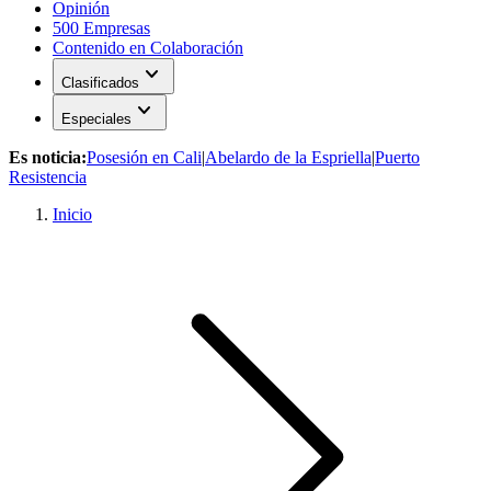
Opinión
500 Empresas
Contenido en Colaboración
expand_more
Clasificados
expand_more
Especiales
Es noticia:
Posesión en Cali
|
Abelardo de la Espriella
|
Puerto
Resistencia
Inicio