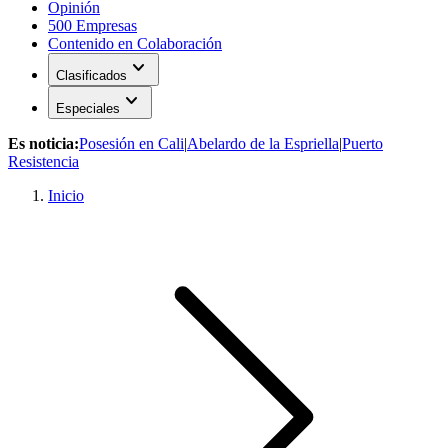
Opinión
500 Empresas
Contenido en Colaboración
expand_more
Clasificados
expand_more
Especiales
Es noticia:
Posesión en Cali
|
Abelardo de la Espriella
|
Puerto
Resistencia
Inicio