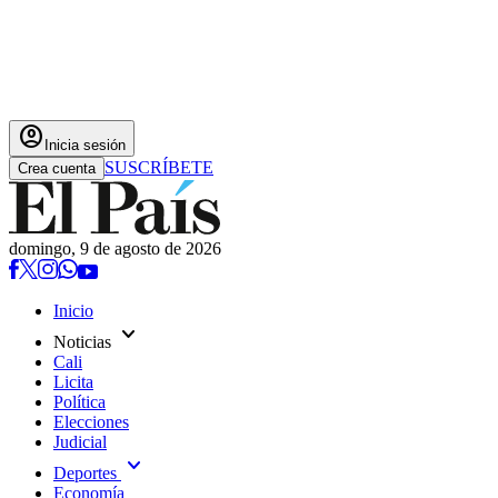
account_circle
Inicia sesión
SUSCRÍBETE
Crea cuenta
domingo, 9 de agosto de 2026
Inicio
expand_more
Noticias
Cali
Licita
Política
Elecciones
Judicial
expand_more
Deportes
Economía