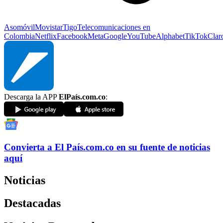
Asomóvil
Movistar
Tigo
Telecomunicaciones en
Colombia
Netflix
Facebook
Meta
Google
YouTube
Alphabet
TikTok
Clar
Descarga la APP
ElPaís.com.co
:
Convierta a
El País
.com.co
en su fuente de noticias
aquí
Noticias
Destacadas