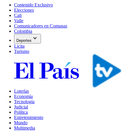
Contenido Exclusivo
Elecciones
Cali
Valle
Comunicadores en Comunas
Colombia
expand_more
Deportes
Licita
Turismo
Loterías
Economía
Tecnología
Judicial
Política
Entretenimiento
Mundo
Multimedia