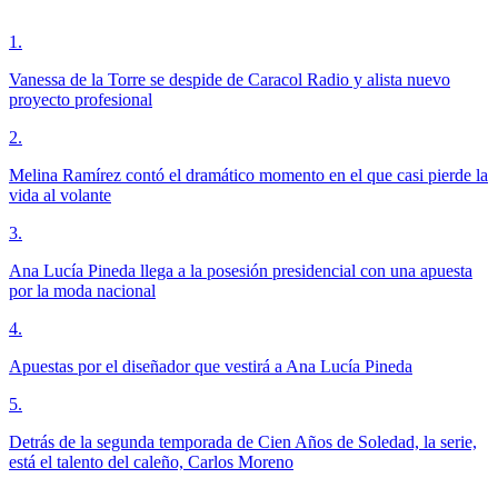
1
.
Vanessa de la Torre se despide de Caracol Radio y alista nuevo
proyecto profesional
2
.
Melina Ramírez contó el dramático momento en el que casi pierde la
vida al volante
3
.
Ana Lucía Pineda llega a la posesión presidencial con una apuesta
por la moda nacional
4
.
Apuestas por el diseñador que vestirá a Ana Lucía Pineda
5
.
Detrás de la segunda temporada de Cien Años de Soledad, la serie,
está el talento del caleño, Carlos Moreno