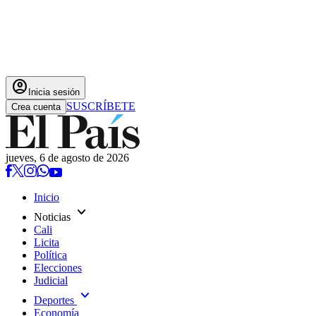
account_circle
Inicia sesión
SUSCRÍBETE
Crea cuenta
jueves, 6 de agosto de 2026
Inicio
expand_more
Noticias
Cali
Licita
Política
Elecciones
Judicial
expand_more
Deportes
Economía