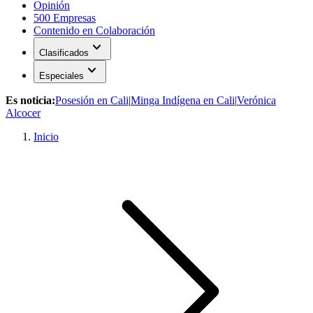
Opinión
500 Empresas
Contenido en Colaboración
expand_more
Clasificados
expand_more
Especiales
Es noticia:
Posesión en Cali
|
Minga Indígena en Cali
|
Verónica
Alcocer
Inicio