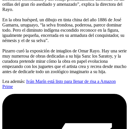
orillas del gran río asediado y amenazado”, explica la directora del
Rayo.
En la obra huésped, un dibujo en tinta china del año 1886 de José
Gamarra, uruguayo, “la selva frondosa, poderosa, parece dominar
todo. Pero el diminuto indígena escondido reconoce en la figura,
igualmente pequeña, encerrada en su armadura del conquistador, su
némesis y el de su selva”.
Pizarro curó la exposición de intaglios de Omar Rayo. Hay una serie
muy numerosa de obras dedicadas a su hija Sara: los Saratoy, y la
curadora pretende mirar cómo la obra en papel evoluciona
empezando con los juguetes que el artista crea y recrea desde mucho
antes de dedicarle todo un zoológico imaginario a su hija.
Lea además:
Iván Marín está listo para llenar de risa a Amazon
Prime