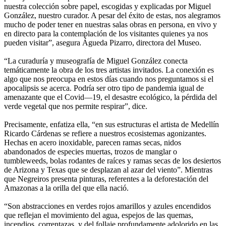
nuestra colección sobre papel, escogidas y explicadas por Miguel
González, nuestro curador. A pesar del éxito de estas, nos alegramos
mucho de poder tener en nuestras salas obras en persona, en vivo y
en directo para la contemplación de los visitantes quienes ya nos
pueden visitar”, asegura Águeda Pizarro, directora del Museo.
“La curaduría y museografía de Miguel González conecta
temáticamente la obra de los tres artistas invitados. La conexión es
algo que nos preocupa en estos días cuando nos preguntamos si el
apocalipsis se acerca. Podría ser otro tipo de pandemia igual de
amenazante que el Covid—19, el desastre ecológico, la pérdida del
verde vegetal que nos permite respirar”, dice.
Precisamente, enfatiza ella, “en sus estructuras el artista de Medellín
Ricardo Cárdenas se refiere a nuestros ecosistemas agonizantes.
Hechas en acero inoxidable, parecen ramas secas, nidos
abandonados de especies muertas, trozos de manglar o
tumbleweeds, bolas rodantes de raíces y ramas secas de los desiertos
de Arizona y Texas que se desplazan al azar del viento”. Mientras
que Negreiros presenta pinturas, referentes a la deforestación del
Amazonas a la orilla del que ella nació.
“Son abstracciones en verdes rojos amarillos y azules encendidos
que reflejan el movimiento del agua, espejos de las quemas,
incendios, correntazas, y del follaje profundamente adolorido en las