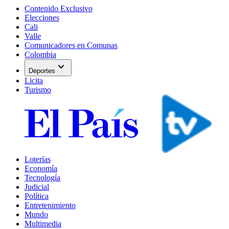
Contenido Exclusivo
Elecciones
Cali
Valle
Comunicadores en Comunas
Colombia
expand_more
Deportes
Licita
Turismo
Loterías
Economía
Tecnología
Judicial
Política
Entretenimiento
Mundo
Multimedia