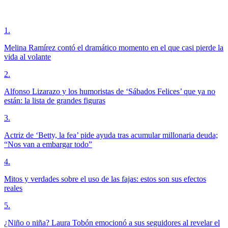
1
.
Melina Ramírez contó el dramático momento en el que casi pierde la
vida al volante
2
.
Alfonso Lizarazo y los humoristas de ‘Sábados Felices’ que ya no
están: la lista de grandes figuras
3
.
Actriz de ‘Betty, la fea’ pide ayuda tras acumular millonaria deuda;
“Nos van a embargar todo”
4
.
Mitos y verdades sobre el uso de las fajas: estos son sus efectos
reales
5
.
¿Niño o niña? Laura Tobón emocionó a sus seguidores al revelar el