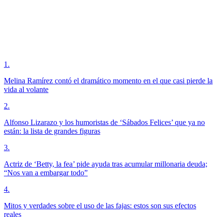
1
.
Melina Ramírez contó el dramático momento en el que casi pierde la
vida al volante
2
.
Alfonso Lizarazo y los humoristas de ‘Sábados Felices’ que ya no
están: la lista de grandes figuras
3
.
Actriz de ‘Betty, la fea’ pide ayuda tras acumular millonaria deuda;
“Nos van a embargar todo”
4
.
Mitos y verdades sobre el uso de las fajas: estos son sus efectos
reales