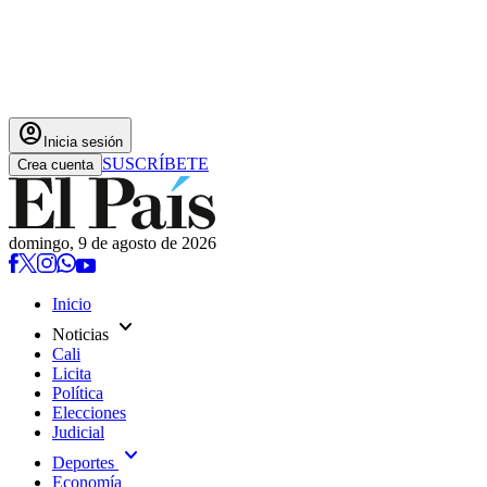
account_circle
Inicia sesión
SUSCRÍBETE
Crea cuenta
domingo, 9 de agosto de 2026
Inicio
expand_more
Noticias
Cali
Licita
Política
Elecciones
Judicial
expand_more
Deportes
Economía