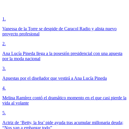
1
.
Vanessa de la Torre se despide de Caracol Radio y alista nuevo
proyecto profesional
2
.
Ana Lucía Pineda llega a la posesión presidencial con una apuesta
por la moda nacional
3
.
Apuestas por el diseñador que vestirá a Ana Lucía Pineda
4
.
Melina Ramírez contó el dramático momento en el que casi pierde la
vida al volante
5
.
Actriz de ‘Betty, la fea’ pide ayuda tras acumular millonaria deuda;
“Nos van a embargar todo”