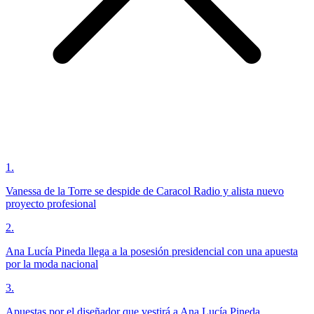
1
.
Vanessa de la Torre se despide de Caracol Radio y alista nuevo
proyecto profesional
2
.
Ana Lucía Pineda llega a la posesión presidencial con una apuesta
por la moda nacional
3
.
Apuestas por el diseñador que vestirá a Ana Lucía Pineda