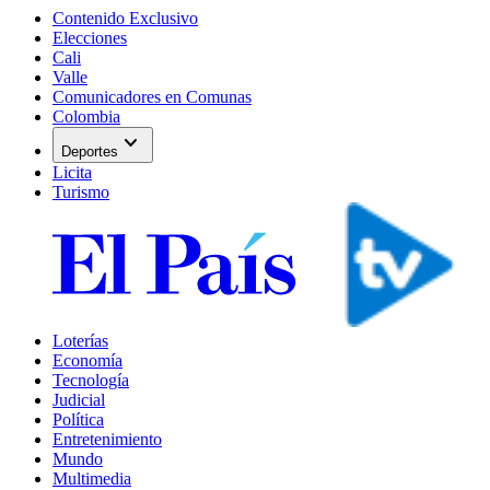
Contenido Exclusivo
Elecciones
Cali
Valle
Comunicadores en Comunas
Colombia
expand_more
Deportes
Licita
Turismo
Loterías
Economía
Tecnología
Judicial
Política
Entretenimiento
Mundo
Multimedia