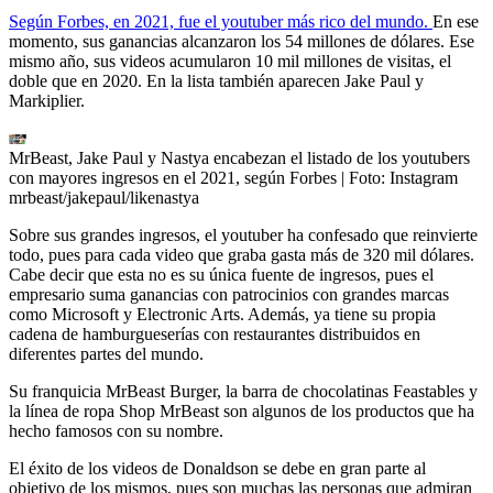
Según Forbes, en 2021, fue el youtuber más rico del mundo.
En ese
momento, sus ganancias alcanzaron los 54 millones de dólares. Ese
mismo año, sus videos acumularon 10 mil millones de visitas, el
doble que en 2020. En la
lista también aparecen Jake Paul y
Markiplier.
MrBeast, Jake Paul y Nastya encabezan el listado de los youtubers
con mayores ingresos en el 2021, según Forbes
| Foto:
Instagram
mrbeast/jakepaul/likenastya
Sobre sus grandes ingresos, el youtuber ha confesado que reinvierte
todo, pues para cada video que graba gasta más de 320 mil dólares.
Cabe decir que esta no es su única fuente de ingresos, pues el
empresario suma ganancias con patrocinios con grandes marcas
como Microsoft y Electronic Arts. Además, ya tiene su propia
cadena de hamburgueserías con restaurantes distribuidos en
diferentes partes del mundo.
Su franquicia MrBeast Burger, la barra de chocolatinas Feastables y
la línea de ropa Shop MrBeast son algunos de los productos que ha
hecho famosos con su nombre.
El éxito de los videos de Donaldson se debe en gran parte al
objetivo de los mismos, pues son muchas las personas que admiran