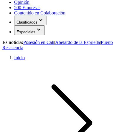
Opinión
500 Empresas
Contenido en Colaboración
expand_more
Clasificados
expand_more
Especiales
Es noticia:
Posesión en Cali
|
Abelardo de la Espriella
|
Puerto
Resistencia
Inicio