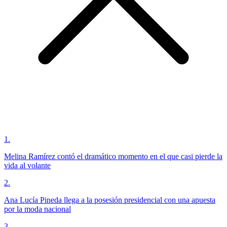
1
.
Melina Ramírez contó el dramático momento en el que casi pierde la
vida al volante
2
.
Ana Lucía Pineda llega a la posesión presidencial con una apuesta
por la moda nacional
3
.