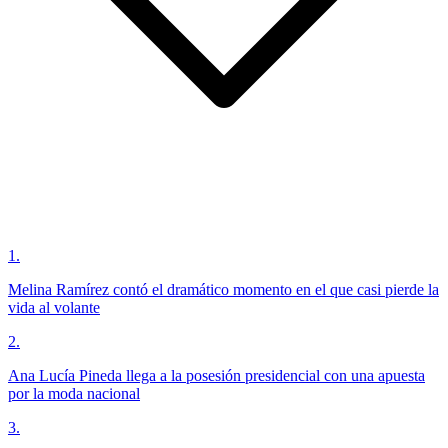
1
.
Melina Ramírez contó el dramático momento en el que casi pierde la
vida al volante
2
.
Ana Lucía Pineda llega a la posesión presidencial con una apuesta
por la moda nacional
3
.