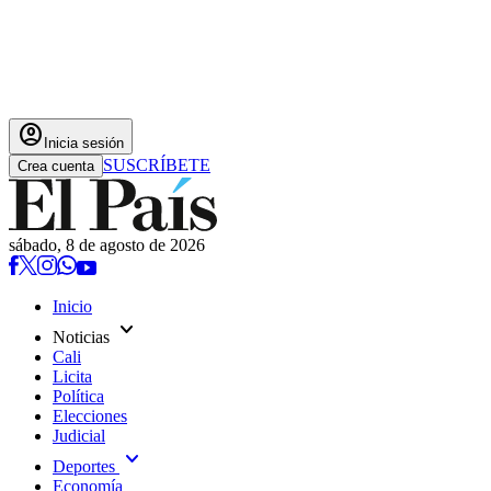
account_circle
Inicia sesión
SUSCRÍBETE
Crea cuenta
sábado, 8 de agosto de 2026
Inicio
expand_more
Noticias
Cali
Licita
Política
Elecciones
Judicial
expand_more
Deportes
Economía