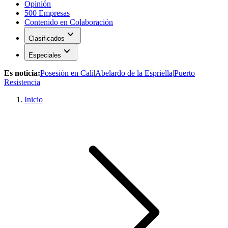
Opinión
500 Empresas
Contenido en Colaboración
expand_more
Clasificados
expand_more
Especiales
Es noticia:
Posesión en Cali
|
Abelardo de la Espriella
|
Puerto
Resistencia
Inicio