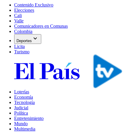
Contenido Exclusivo
Elecciones
Cali
Valle
Comunicadores en Comunas
Colombia
expand_more
Deportes
Licita
Turismo
Loterías
Economía
Tecnología
Judicial
Política
Entretenimiento
Mundo
Multimedia