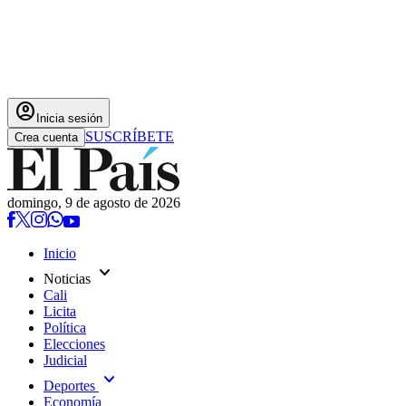
account_circle
Inicia sesión
SUSCRÍBETE
Crea cuenta
domingo, 9 de agosto de 2026
Inicio
expand_more
Noticias
Cali
Licita
Política
Elecciones
Judicial
expand_more
Deportes
Economía