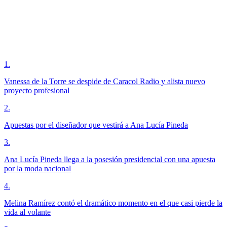
1
.
Vanessa de la Torre se despide de Caracol Radio y alista nuevo
proyecto profesional
2
.
Apuestas por el diseñador que vestirá a Ana Lucía Pineda
3
.
Ana Lucía Pineda llega a la posesión presidencial con una apuesta
por la moda nacional
4
.
Melina Ramírez contó el dramático momento en el que casi pierde la
vida al volante