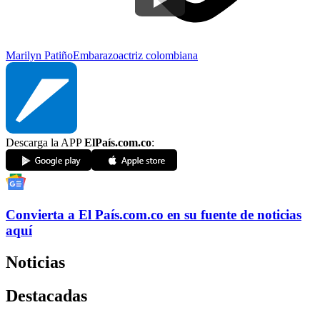
Marilyn Patiño
Embarazo
actriz colombiana
Descarga la APP
ElPaís.com.co
:
Convierta a
El País
.com.co
en su fuente de noticias
aquí
Noticias
Destacadas