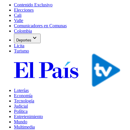
Contenido Exclusivo
Elecciones
Cali
Valle
Comunicadores en Comunas
Colombia
expand_more
Deportes
Licita
Turismo
Loterías
Economía
Tecnología
Judicial
Política
Entretenimiento
Mundo
Multimedia