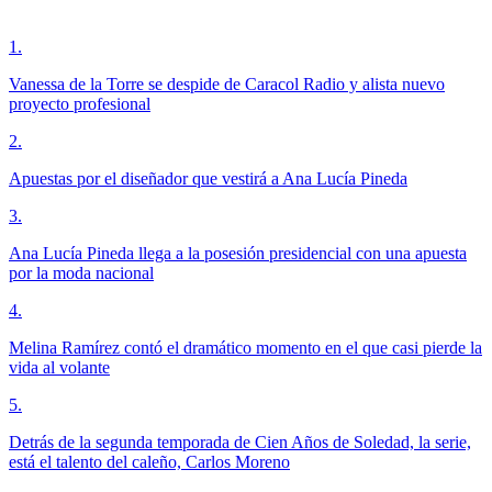
1
.
Vanessa de la Torre se despide de Caracol Radio y alista nuevo
proyecto profesional
2
.
Apuestas por el diseñador que vestirá a Ana Lucía Pineda
3
.
Ana Lucía Pineda llega a la posesión presidencial con una apuesta
por la moda nacional
4
.
Melina Ramírez contó el dramático momento en el que casi pierde la
vida al volante
5
.
Detrás de la segunda temporada de Cien Años de Soledad, la serie,
está el talento del caleño, Carlos Moreno