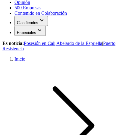
Opinión
500 Empresas
Contenido en Colaboración
expand_more
Clasificados
expand_more
Especiales
Es noticia:
Posesión en Cali
|
Abelardo de la Espriella
|
Puerto
Resistencia
Inicio