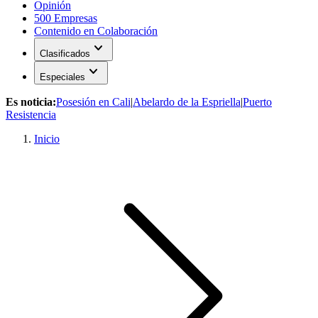
Opinión
500 Empresas
Contenido en Colaboración
expand_more
Clasificados
expand_more
Especiales
Es noticia:
Posesión en Cali
|
Abelardo de la Espriella
|
Puerto
Resistencia
Inicio