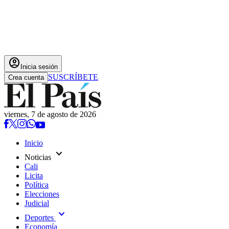
account_circle
Inicia sesión
SUSCRÍBETE
Crea cuenta
viernes, 7 de agosto de 2026
Inicio
expand_more
Noticias
Cali
Licita
Política
Elecciones
Judicial
expand_more
Deportes
Economía