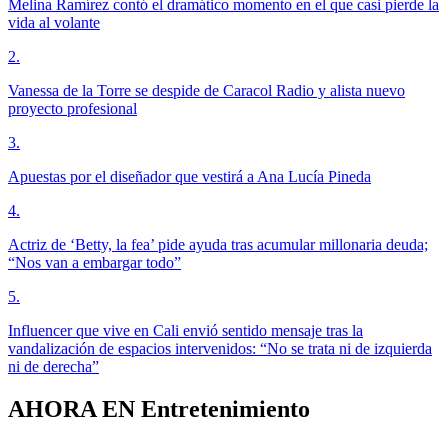
Melina Ramírez contó el dramático momento en el que casi pierde la
vida al volante
2
.
Vanessa de la Torre se despide de Caracol Radio y alista nuevo
proyecto profesional
3
.
Apuestas por el diseñador que vestirá a Ana Lucía Pineda
4
.
Actriz de ‘Betty, la fea’ pide ayuda tras acumular millonaria deuda;
“Nos van a embargar todo”
5
.
Influencer que vive en Cali envió sentido mensaje tras la
vandalización de espacios intervenidos: “No se trata ni de izquierda
ni de derecha”
AHORA EN
Entretenimiento