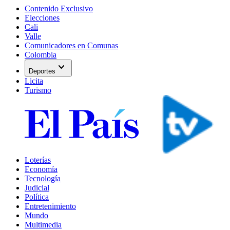
Contenido Exclusivo
Elecciones
Cali
Valle
Comunicadores en Comunas
Colombia
expand_more
Deportes
Licita
Turismo
Loterías
Economía
Tecnología
Judicial
Política
Entretenimiento
Mundo
Multimedia