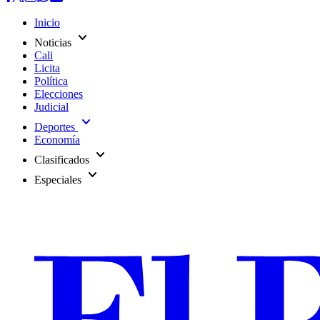
Inicio
expand_more
Noticias
Cali
Licita
Política
Elecciones
Judicial
expand_more
Deportes
Economía
expand_more
Clasificados
expand_more
Especiales