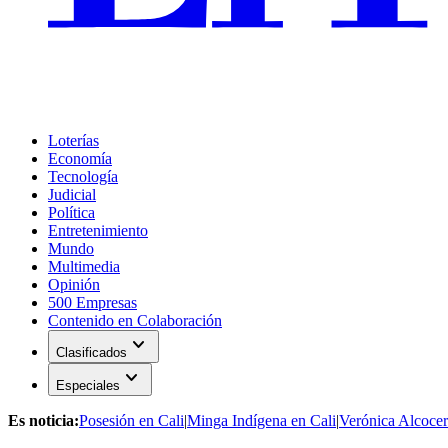
Loterías
Economía
Tecnología
Judicial
Política
Entretenimiento
Mundo
Multimedia
Opinión
500 Empresas
Contenido en Colaboración
expand_more
Clasificados
expand_more
Especiales
Es noticia:
Posesión en Cali
|
Minga Indígena en Cali
|
Verónica Alcocer