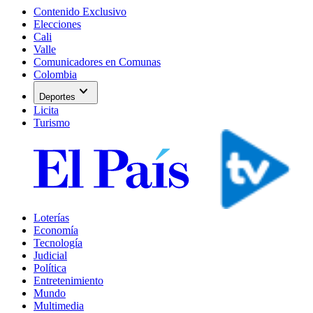
Contenido Exclusivo
Elecciones
Cali
Valle
Comunicadores en Comunas
Colombia
expand_more
Deportes
Licita
Turismo
Loterías
Economía
Tecnología
Judicial
Política
Entretenimiento
Mundo
Multimedia