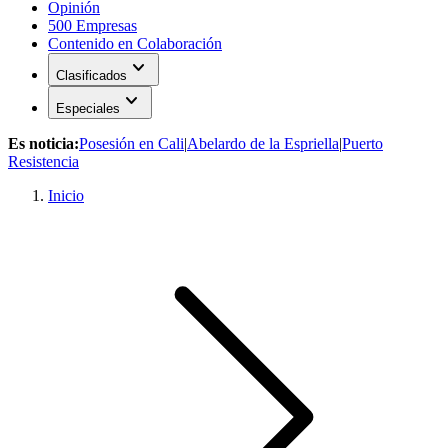
Opinión
500 Empresas
Contenido en Colaboración
expand_more
Clasificados
expand_more
Especiales
Es noticia:
Posesión en Cali
|
Abelardo de la Espriella
|
Puerto
Resistencia
Inicio