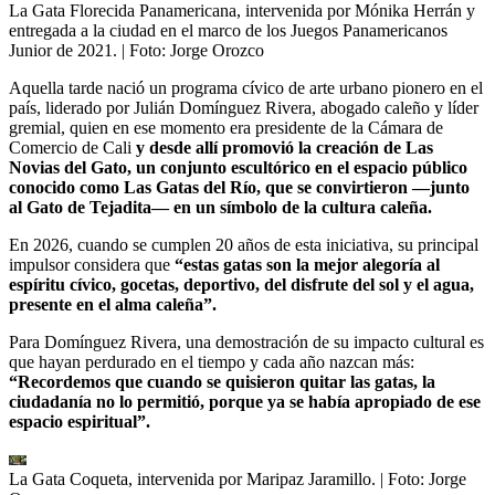
La Gata Florecida Panamericana, intervenida por Mónika Herrán y
entregada a la ciudad en el marco de los Juegos Panamericanos
Junior de 2021.
| Foto:
Jorge Orozco
Aquella tarde nació un programa cívico de arte urbano pionero en el
país, liderado por Julián Domínguez Rivera, abogado caleño y líder
gremial, quien en ese momento era presidente de la Cámara de
Comercio de Cali
y desde allí promovió la creación de Las
Novias del Gato, un conjunto escultórico en el espacio público
conocido como Las Gatas del Río, que se convirtieron —junto
al Gato de Tejadita— en un símbolo de la cultura caleña.
En 2026, cuando se cumplen 20 años de esta iniciativa, su principal
impulsor considera que
“estas gatas son la mejor alegoría al
espíritu cívico, gocetas, deportivo, del disfrute del sol y el agua,
presente en el alma caleña”.
Para Domínguez Rivera, una demostración de su impacto cultural es
que hayan perdurado en el tiempo y cada año nazcan más:
“Recordemos que cuando se quisieron quitar las gatas, la
ciudadanía no lo permitió, porque ya se había apropiado de ese
espacio espiritual”.
La Gata Coqueta, intervenida por Maripaz Jaramillo.
| Foto:
Jorge