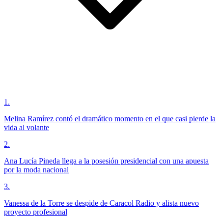
1
.
Melina Ramírez contó el dramático momento en el que casi pierde la
vida al volante
2
.
Ana Lucía Pineda llega a la posesión presidencial con una apuesta
por la moda nacional
3
.
Vanessa de la Torre se despide de Caracol Radio y alista nuevo
proyecto profesional