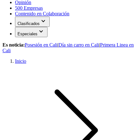
Opinión
500 Empresas
Contenido en Colaboración
expand_more
Clasificados
expand_more
Especiales
Es noticia:
Posesión en Cali
|
Día sin carro en Cali
|
Primera Linea en
Cali
Inicio