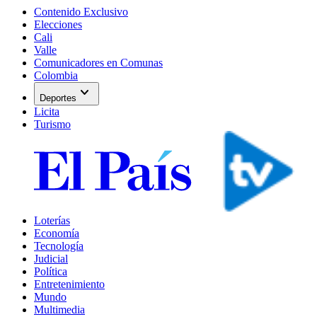
Contenido Exclusivo
Elecciones
Cali
Valle
Comunicadores en Comunas
Colombia
expand_more
Deportes
Licita
Turismo
Loterías
Economía
Tecnología
Judicial
Política
Entretenimiento
Mundo
Multimedia