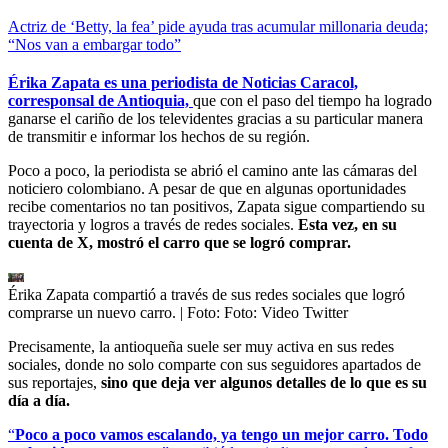
Actriz de ‘Betty, la fea’ pide ayuda tras acumular millonaria deuda;
“Nos van a embargar todo”
Érika Zapata es una periodista de Noticias Caracol,
corresponsal de Antioquia,
que con el paso del tiempo ha logrado
ganarse el cariño de los televidentes gracias a su particular manera
de transmitir e informar los hechos de su región.
Poco a poco, la periodista se abrió el camino ante las cámaras del
noticiero colombiano. A pesar de que en algunas oportunidades
recibe comentarios no tan positivos, Zapata sigue compartiendo su
trayectoria y logros a través de redes sociales.
Esta vez, en su
cuenta de X, mostró el carro que se logró comprar.
Érika Zapata compartió a través de sus redes sociales que logró
comprarse un nuevo carro.
| Foto:
Foto: Video Twitter
Precisamente, la antioqueña suele ser muy activa en sus redes
sociales, donde no solo comparte con sus seguidores apartados de
sus reportajes,
sino que deja ver algunos detalles de lo que es su
día a día.
“
Poco a poco vamos escalando, ya tengo un mejor carro. Todo