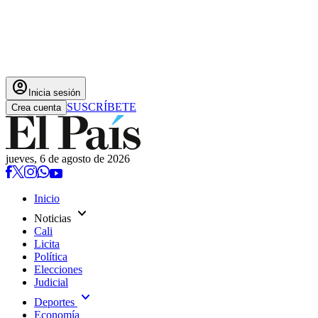
account_circle
Inicia sesión
SUSCRÍBETE
Crea cuenta
jueves, 6 de agosto de 2026
Inicio
expand_more
Noticias
Cali
Licita
Política
Elecciones
Judicial
expand_more
Deportes
Economía