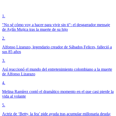
1
.
"No sé cómo voy a hacer para vivir sin ti": el desgarrador mensaje
de Aylín Mujica tras la muerte de su hijo
2
.
Alfonso Lizarazo, legendario creador de Sábados Felices, falleció a
sus 85 años
3
.
Así reaccionó el mundo del entretenimiento colombiano a la muerte
de Alfonso Lizarazo
4
.
Melina Ramírez contó el dramático momento en el que casi pierde la
vida al volante
5
.
Actriz de ‘Betty, la fea’ pide ayuda tras acumular millonaria deuda;