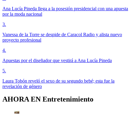
Ana Lucía Pineda llega a la posesión presidencial con una apuesta
por la moda nacional
3
.
Vanessa de la Torre se despide de Caracol Radio y alista nuevo
proyecto profesional
4
.
Apuestas por el diseñador que vestirá a Ana Lucía Pineda
5
.
Laura Tobón reveló el sexo de su segundo bebé; esta fue la
revelación de género
AHORA EN
Entretenimiento