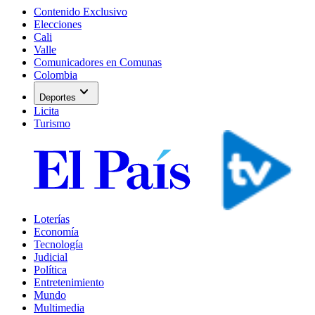
Contenido Exclusivo
Elecciones
Cali
Valle
Comunicadores en Comunas
Colombia
expand_more
Deportes
Licita
Turismo
Loterías
Economía
Tecnología
Judicial
Política
Entretenimiento
Mundo
Multimedia