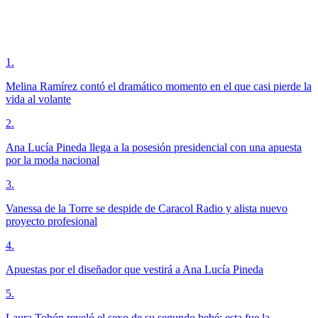
1
.
Melina Ramírez contó el dramático momento en el que casi pierde la
vida al volante
2
.
Ana Lucía Pineda llega a la posesión presidencial con una apuesta
por la moda nacional
3
.
Vanessa de la Torre se despide de Caracol Radio y alista nuevo
proyecto profesional
4
.
Apuestas por el diseñador que vestirá a Ana Lucía Pineda
5
.
Laura Tobón reveló el sexo de su segundo bebé; esta fue la