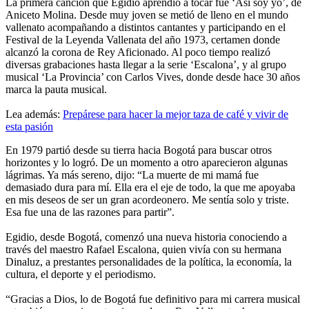
La primera canción que Egidio aprendió a tocar fue ‘Así soy yo’, de
Aniceto Molina. Desde muy joven se metió de lleno en el mundo
vallenato acompañando a distintos cantantes y participando en el
Festival de la Leyenda Vallenata del año 1973, certamen donde
alcanzó la corona de Rey Aficionado. Al poco tiempo realizó
diversas grabaciones hasta llegar a la serie ‘Escalona’, y al grupo
musical ‘La Provincia’ con Carlos Vives, donde desde hace 30 años
marca la pauta musical.
Lea además:
Prepárese para hacer la mejor taza de café y vivir de
esta pasión
En 1979 partió desde su tierra hacia Bogotá para buscar otros
horizontes y lo logró. De un momento a otro aparecieron algunas
lágrimas. Ya más sereno, dijo: “La muerte de mi mamá fue
demasiado dura para mí. Ella era el eje de todo, la que me apoyaba
en mis deseos de ser un gran acordeonero. Me sentía solo y triste.
Esa fue una de las razones para partir”.
Egidio, desde Bogotá, comenzó una nueva historia conociendo a
través del maestro Rafael Escalona, quien vivía con su hermana
Dinaluz, a prestantes personalidades de la política, la economía, la
cultura, el deporte y el periodismo.
“Gracias a Dios, lo de Bogotá fue definitivo para mi carrera musical