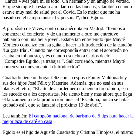
“Carlos Vives para mí es todo. Un hermano y un amigo de verdad.
El que siempre ha estado a mi lado en las buenas, y también cuando
estuve muy mal de salud por el Covid. Es lo mejor que me ha
pasado en el campo musical y personal”, dice Egidio.
A propósito de Vives, contó una anécdota en Madrid. “Íbamos a
comenzar el concierto, y de un momento a otro me entretuve
hablando con una bella joven. Estaba tan entretenido que Mayté
Montero comenzó con su gaita a hacer la introducción de la canción
‘La gota fría’. Cuando me correspondía entrar con el acordeón no
estaba en mi puesto, y es cuando escucho a Carlos decir:
“Compadre Egidio, ¡a trabajar!”. Salí corriendo, mientras Mayté
comenzaba nuevamente la introducción”.
Cuadrado tiene un hogar feliz con su esposa Fanny Maldonado y
sus dos hijos José Félix y Katerine. Además, que no está en sus
planes el retiro, “El arte de acordeonero no tiene retiro rápido, eso
les sucede es a los deportistas. Me siento bien y más ahora que llega
el lanzamiento de la producción musical ‘Escalona, nunca se había
grabado así’, que se lanzará el próximo 19 de abril”.
Lea también:
El campeón nacional de barismo da 5 tips para hacer la
mejor taza de café en casa
Egidio es el hijo de Agustín Cuadrado y Cristina Hinojosa, el mismo