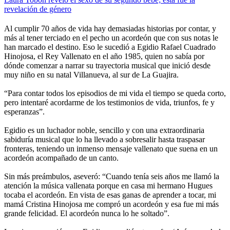
revelación de género
Al cumplir 70 años de vida hay demasiadas historias por contar, y
más al tener terciado en el pecho un acordeón que con sus notas le
han marcado el destino. Eso le sucedió a Egidio Rafael Cuadrado
Hinojosa, el Rey Vallenato en el año 1985, quien no sabía por
dónde comenzar a narrar su trayectoria musical que inició desde
muy niño en su natal Villanueva, al sur de La Guajira.
“Para contar todos los episodios de mi vida el tiempo se queda corto,
pero intentaré acordarme de los testimonios de vida, triunfos, fe y
esperanzas”.
Egidio es un luchador noble, sencillo y con una extraordinaria
sabiduría musical que lo ha llevado a sobresalir hasta traspasar
fronteras, teniendo un inmenso mensaje vallenato que suena en un
acordeón acompañado de un canto.
Sin más preámbulos, aseveró: “Cuando tenía seis años me llamó la
atención la música vallenata porque en casa mi hermano Hugues
tocaba el acordeón. En vista de esas ganas de aprender a tocar, mi
mamá Cristina Hinojosa me compró un acordeón y esa fue mi más
grande felicidad. El acordeón nunca lo he soltado”.