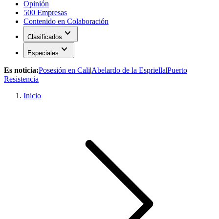
Opinión
500 Empresas
Contenido en Colaboración
expand_more
Clasificados
expand_more
Especiales
Es noticia:
Posesión en Cali
|
Abelardo de la Espriella
|
Puerto
Resistencia
Inicio