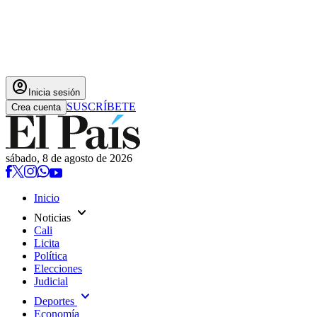
account_circle
Inicia sesión
SUSCRÍBETE
Crea cuenta
sábado, 8 de agosto de 2026
Inicio
expand_more
Noticias
Cali
Licita
Política
Elecciones
Judicial
expand_more
Deportes
Economía