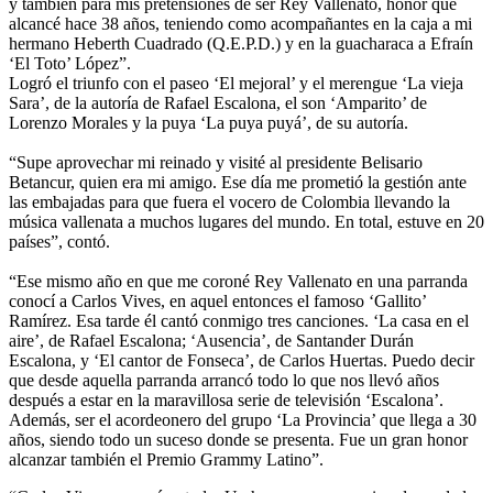
y también para mis pretensiones de ser Rey Vallenato, honor que
alcancé hace 38 años, teniendo como acompañantes en la caja a mi
hermano Heberth Cuadrado (Q.E.P.D.) y en la guacharaca a Efraín
‘El Toto’ López”.
Logró el triunfo con el paseo ‘El mejoral’ y el merengue ‘La vieja
Sara’, de la autoría de Rafael Escalona, el son ‘Amparito’ de
Lorenzo Morales y la puya ‘La puya puyá’, de su autoría.
“Supe aprovechar mi reinado y visité al presidente Belisario
Betancur, quien era mi amigo. Ese día me prometió la gestión ante
las embajadas para que fuera el vocero de Colombia llevando la
música vallenata a muchos lugares del mundo. En total, estuve en 20
países”, contó.
“Ese mismo año en que me coroné Rey Vallenato en una parranda
conocí a Carlos Vives, en aquel entonces el famoso ‘Gallito’
Ramírez. Esa tarde él cantó conmigo tres canciones. ‘La casa en el
aire’, de Rafael Escalona; ‘Ausencia’, de Santander Durán
Escalona, y ‘El cantor de Fonseca’, de Carlos Huertas. Puedo decir
que desde aquella parranda arrancó todo lo que nos llevó años
después a estar en la maravillosa serie de televisión ‘Escalona’.
Además, ser el acordeonero del grupo ‘La Provincia’ que llega a 30
años, siendo todo un suceso donde se presenta. Fue un gran honor
alcanzar también el Premio Grammy Latino”.