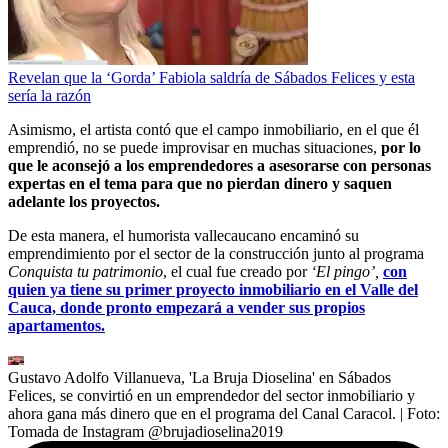
Revelan que la ‘Gorda’ Fabiola saldría de Sábados Felices y esta
sería la razón
Asimismo, el artista contó que el campo inmobiliario, en el que él
emprendió, no se puede improvisar en muchas situaciones,
por lo
que le aconsejó a los emprendedores a asesorarse con personas
expertas en el tema para que no pierdan dinero y saquen
adelante los proyectos.
De esta manera, el humorista vallecaucano encaminó su
emprendimiento por el sector de la construcción junto al programa
Conquista tu patrimonio
, el cual fue creado por
‘El pingo’,
con
quien ya tiene su primer proyecto inmobiliario en el Valle del
Cauca, donde pronto empezará a vender sus propios
apartamentos.
Gustavo Adolfo Villanueva, 'La Bruja Dioselina' en Sábados
Felices, se convirtió en un emprendedor del sector inmobiliario y
ahora gana más dinero que en el programa del Canal Caracol.
| Foto:
Tomada de Instagram @brujadioselina2019