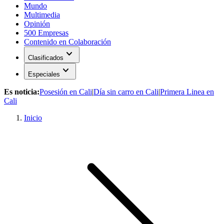
Mundo
Multimedia
Opinión
500 Empresas
Contenido en Colaboración
expand_more
Clasificados
expand_more
Especiales
Es noticia:
Posesión en Cali
|
Día sin carro en Cali
|
Primera Linea en
Cali
Inicio