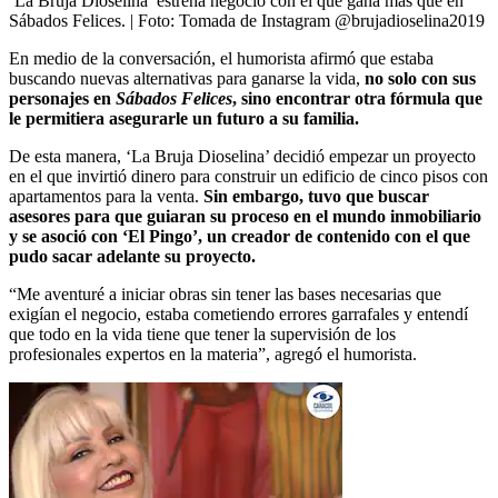
‘La Bruja Dioselina’ estrena negocio con el que gana más que en
Sábados Felices.
| Foto:
Tomada de Instagram @brujadioselina2019
En medio de la conversación, el humorista afirmó que estaba
buscando nuevas alternativas para ganarse la vida,
no solo con sus
personajes en
Sábados Felices
, sino encontrar otra fórmula que
le permitiera asegurarle un futuro a su familia.
De esta manera, ‘La Bruja Dioselina’ decidió empezar un proyecto
en el que invirtió dinero para construir un edificio de cinco pisos con
apartamentos para la venta.
Sin embargo, tuvo que buscar
asesores para que guiaran su proceso en el mundo inmobiliario
y se asoció con ‘El Pingo’, un creador de contenido con el que
pudo sacar adelante su proyecto.
“Me aventuré a iniciar obras sin tener las bases necesarias que
exigían el negocio, estaba cometiendo errores garrafales y entendí
que todo en la vida tiene que tener la supervisión de los
profesionales expertos en la materia”, agregó el humorista.