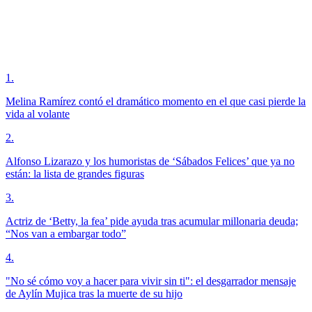
1
.
Melina Ramírez contó el dramático momento en el que casi pierde la
vida al volante
2
.
Alfonso Lizarazo y los humoristas de ‘Sábados Felices’ que ya no
están: la lista de grandes figuras
3
.
Actriz de ‘Betty, la fea’ pide ayuda tras acumular millonaria deuda;
“Nos van a embargar todo”
4
.
"No sé cómo voy a hacer para vivir sin ti": el desgarrador mensaje
de Aylín Mujica tras la muerte de su hijo