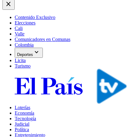
close
Contenido Exclusivo
Elecciones
Cali
Valle
Comunicadores en Comunas
Colombia
expand_more
Deportes
Licita
Turismo
Loterías
Economía
Tecnología
Judicial
Política
Entretenimiento