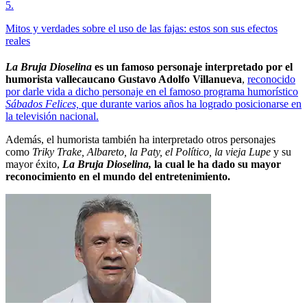
5
.
Mitos y verdades sobre el uso de las fajas: estos son sus efectos
reales
La Bruja Dioselina
es un famoso personaje interpretado por el
humorista vallecaucano Gustavo Adolfo Villanueva
,
reconocido
por darle vida a dicho personaje en el famoso programa humorístico
Sábados Felices,
que durante varios años ha logrado posicionarse en
la televisión nacional.
Además, el humorista también ha interpretado otros personajes
como
Triky Trake, Albareto, la Paty, el Político, la vieja Lupe
y su
mayor éxito,
La Bruja Dioselina,
la cual le ha dado su mayor
reconocimiento en el mundo del entretenimiento.