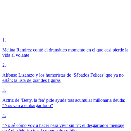
1
.
Melina Ramírez contó el dramático momento en el que casi pierde la
vida al volante
2
.
Alfonso Lizarazo y los humoristas de ‘Sábados Felices’ que ya no
están: la lista de grandes figuras
3
.
Actriz de ‘Betty, la fea’ pide ayuda tras acumular millonaria deuda;
“Nos van a embargar todo”
4
.
"No sé cómo voy a hacer para vivir sin ti": el desgarrador mensaje
de Aylín Mujica tras la muerte de su hijo